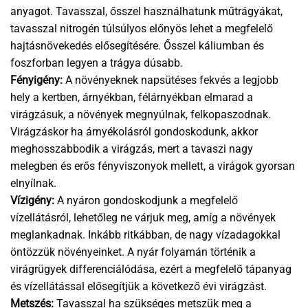
anyagot. Tavasszal, ősszel használhatunk műtrágyákat,
tavasszal nitrogén túlsúlyos előnyös lehet a megfelelő
hajtásnövekedés elősegítésére. Ősszel káliumban és
foszforban legyen a trágya dúsabb.
Fényigény:
A növényeknek napsütéses fekvés a legjobb
hely a kertben, árnyékban, félárnyékban elmarad a
virágzásuk, a növények megnyúlnak, felkopaszodnak.
Virágzáskor ha árnyékolásról gondoskodunk, akkor
meghosszabbodik a virágzás, mert a tavaszi nagy
melegben és erős fényviszonyok mellett, a virágok gyorsan
elnyílnak.
Vízigény:
A nyáron gondoskodjunk a megfelelő
vízellátásról, lehetőleg ne várjuk meg, amíg a növények
meglankadnak. Inkább ritkábban, de nagy vízadagokkal
öntözzük növényeinket. A nyár folyamán történik a
virágrügyek differenciálódása, ezért a megfelelő tápanyag
és vízellátással elősegítjük a következő évi virágzást.
Metszés:
Tavasszal ha szükséges metszük meg a