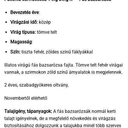
Bevezetés éve
:
Virágzási idő:
közép
Virág típusa:
tömve telt
Magasság
:
Szín:
tiszta fehér, zöldes színű fáklyákkal
Illatos virágú fás bazsarózsa fajta. Tömve telt fehér virágai
vannak, a szirmokon zöld színű árnyalatok is megjelennek.
2 éves, szabadgyökeres oltvány,
Novembertől elérhető
Talajigény, tápanyagok:
A fás bazsarózsák normál kerti
talajt igényelnek, de a megfelelő növekedés és virágzás
biztosításához dolgozzunk a talajukba minél több szerves