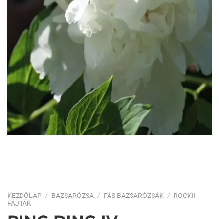
KEZDŐLAP
/
BAZSARÓZSA
/
FÁS BAZSARÓZSÁK
/
ROCKII
FAJTÁK