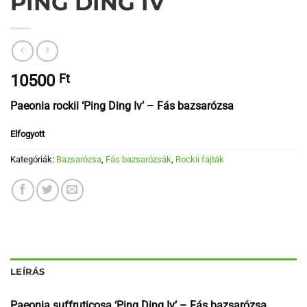
PING DING IV
10500
Ft
Paeonia rockii ‘Ping Ding Iv’ – Fás bazsarózsa
Elfogyott
Kategóriák:
Bazsarózsa
,
Fás bazsarózsák
,
Rockii fajták
LEÍRÁS
Paeonia suffruticosa ‘Ping Ding Iv’ – Fás bazsarózsa