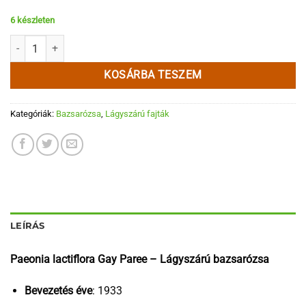
6 készleten
Gay Paree mennyiség
KOSÁRBA TESZEM
Kategóriák:
Bazsarózsa
,
Lágyszárú fajták
LEÍRÁS
Paeonia lactiflora Gay Paree – Lágyszárú bazsarózsa
Bevezetés éve
: 1933