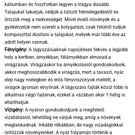
káliumban és foszforban legyen a trágya dúsabb.
Talajukat takarjuk, védjük a túlzott felmelegedéstől és
őrizzük meg a nedvességet. Mivel évelő növények és a
gyökérzetük nem szereti a bolygatást, csak felülről tudjuk
komposzttal dúsítani a talajukat, melyek már több éve az
adott helyen vannak.
Fényigény:
A lágyszárúaknak napsütéses fekvés a legjobb
hely a kertben, árnyékban, félárnyékban elmarad a
virágzásuk. Virágzáskor ha árnyékolásról gondoskodunk,
akkor meghosszabbodik a virágzás, mert a tavaszi, nyár
eleji nagy melegben és erős fényviszonyok mellett, a
virágok gyorsan elnyílnak. A lágyszárú fajták közül több is
alkalmas vágó fajtának, ezeket a vázában akár 1 hétig is
eltarthatjuk.
Vízigény:
A nyáron gondoskodjunk a megfelelő
vízellátásról, lehetőleg ne várjuk meg, amíg a növények
meglankadnak. Inkább ritkábban, de nagy vízadagokkal
öntözzük növényeinket. A nyár folyamán történik a