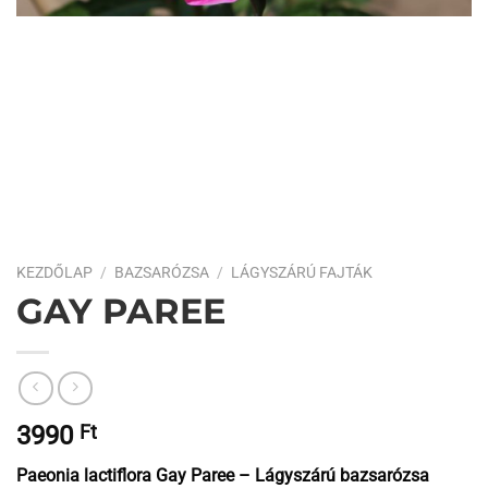
KEZDŐLAP
/
BAZSARÓZSA
/
LÁGYSZÁRÚ FAJTÁK
GAY PAREE
3990
Ft
Paeonia lactiflora Gay Paree – Lágyszárú bazsarózsa