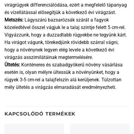
virágrügyek differenciálódása, ezért a megfelelő tápanyag
és vízellátással elősegítjük a következő évi virágzást.
Metszés:
Lágyszárú bazsarózsák szárát a fagyok
közeledtével ősszel vágjuk le a talaj szintje felett 5 cm-rel.
Vigyázzunk, hogy a duzzadtabb rügyekbe ne tegyünk kárt.
Ha virágot vágunk, törekedjünk rövidebb szárral vágni,
hogy a növénynek legyen elég levele a következő évi
virágzás asszimilátáinak megtermelésére.
Ültetés:
Konténeres és szabadgyökerű növény vásárlása
esetén is, olyan mélyre ültessük a növényünket, hogy a
rügyek 3-5 cm-rel a talajfelszín alá kerüljenek. Túlzottan
mély ültetés a virágzás elmaradását eredményezheti.
KAPCSOLÓDÓ TERMÉKEK