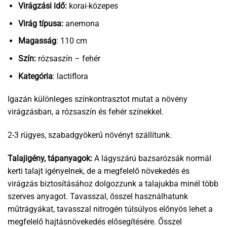
Virágzási idő:
korai-közepes
Virág típusa:
anemona
Magasság
: 110 cm
Szín:
rózsaszín – fehér
Kategória
: lactiflora
Igazán különleges színkontrasztot mutat a növény
virágzásban, a rózsaszín és fehér színekkel.
2-3 rügyes, szabadgyökerű növényt szállítunk.
Talajigény, tápanyagok:
A lágyszárú bazsarózsák normál
kerti talajt igényelnek, de a megfelelő növekedés és
virágzás biztosításához dolgozzunk a talajukba minél több
szerves anyagot. Tavasszal, ősszel használhatunk
műtrágyákat, tavasszal nitrogén túlsúlyos előnyös lehet a
megfelelő hajtásnövekedés elősegítésére. Ősszel