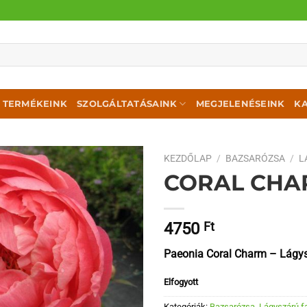
TERMÉKEINK
SZOLGÁLTATÁSAINK
MEGJELENÉSEINK
K
KEZDŐLAP
/
BAZSARÓZSA
/
L
CORAL CHA
4750
Ft
Paeonia Coral Charm – Lágy
Elfogyott
Kategóriák:
Bazsarózsa
,
Lágyszárú f