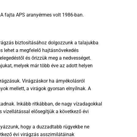
 A fajta APS aranyérmes volt 1986-ban.
irágzás biztosításához dolgozzunk a talajukba
ös lehet a megfelelő hajtásnövekedés
melegedéstől és őrizzük meg a nedvességet.
ajukat, melyek már több éve az adott helyen
rágzásuk. Virágzáskor ha árnyékolásról
ok mellett, a virágok gyorsan elnyílnak. A
kadnak. Inkább ritkábban, de nagy vízadagokkal
 vízellátással elősegítjük a következő évi
Vigyázzunk, hogy a duzzadtabb rügyekbe ne
etkező évi virágzás asszimilátáinak