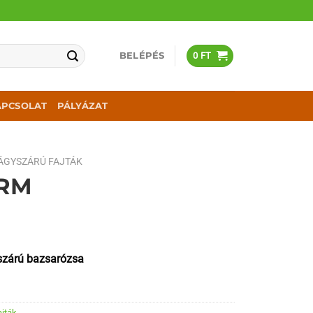
BELÉPÉS
0
FT
APCSOLAT
PÁLYÁZAT
ÁGYSZÁRÚ FAJTÁK
RM
szárú bazsarózsa
ajták