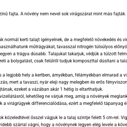
ínű fajta. A növény nem nevel sok virágszárat mint más fajták.
 normál kerti talajt igényelnek, de a megfelelő növekedés és v
használhatunk műtrágyákat, tavasszal nitrogén túlsúlyos előny
egyen a trágya dúsabb. Talajukat takarjuk, védjük a túlzott fel
ti a bolygatást, csak felülről tudjuk komposzttal dúsítani a tal
a legjobb hely a kertben, árnyékban, félárnyékban elmarad a vi
, mert a tavaszi, nyár eleji nagy melegben és erős fényviszony
tának, ezeket a vázában akár 1 hétig is eltarthatjuk.
ízellátásról, lehetőleg ne várjuk meg, amíg a növények meglan
 a virágrügyek differenciálódása, ezért a megfelelő tápanyag és
közeledtével ősszel vágjuk le a talaj szintje felett 5 cm-rel. 
videbb szárral vágni, hogy a növénynek legyen elég levele a köv