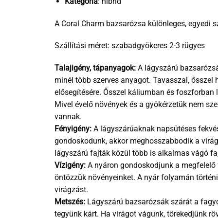
Kategória
: hibrid
A Coral Charm bazsarózsa különleges, egyedi sz
Szállítási méret: szabadgyökeres 2-3 rügyes
Talajigény, tápanyagok:
A lágyszárú bazsarózsák
minél több szerves anyagot. Tavasszal, ősszel 
elősegítésére. Ősszel káliumban és foszforban l
Mivel évelő növények és a gyökérzetük nem szere
vannak.
Fényigény:
A lágyszárúaknak napsütéses fekvés 
gondoskodunk, akkor meghosszabbodik a virágzás
lágyszárú fajták közül több is alkalmas vágó faj
Vízigény:
A nyáron gondoskodjunk a megfelelő v
öntözzük növényeinket. A nyár folyamán történik
virágzást.
Metszés:
Lágyszárú bazsarózsák szárát a fagyok 
tegyünk kárt. Ha virágot vágunk, törekedjünk rö