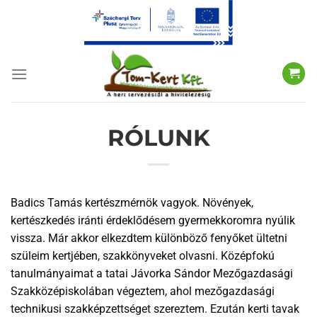
Skip
to
content
RÓLUNK
Badics Tamás kertészmérnök vagyok. Növények,
kertészkedés iránti érdeklődésem gyermekkoromra nyúlik
vissza. Már akkor elkezdtem különböző fenyőket ültetni
szüleim kertjében, szakkönyveket olvasni. Középfokú
tanulmányaimat a tatai Jávorka Sándor Mezőgazdasági
Szakközépiskolában végeztem, ahol mezőgazdasági
technikusi szakképzettséget szereztem. Ezután kerti tavak