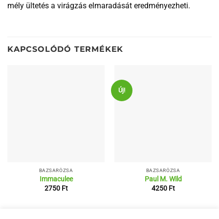
mély ültetés a virágzás elmaradását eredményezheti.
KAPCSOLÓDÓ TERMÉKEK
Új!
BAZSARÓZSA
BAZSARÓZSA
Immaculee
Paul M. Wild
2750
Ft
4250
Ft