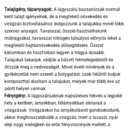
Talajigény, tápanyagok:
A lágyszárú bazsarózsák normál
kerti talajt igényelnek, de a megfelelő növekedés és
virágzás biztosításához dolgozzunk a talajukba minél több
szerves anyagot. Tavasszal, ősszel használhatunk
műtrágyákat, tavasszal nitrogén túlsúlyos előnyös lehet a
megfelelő hajtásnövekedés elősegítésére. Ősszel
káliumban és foszforban legyen a trágya dúsabb.
Talajukat takarjuk, védjük a túlzott felmelegedéstől és
őrizzük meg a nedvességet. Mivel évelő növények és a
gyökérzetük nem szereti a bolygatást, csak felülről tudjuk
komposzttal dúsítani a talajukat, melyek már több éve az
adott helyen vannak.
Fényigény:
A lágyszárúaknak napsütéses fekvés a legjobb
hely a kertben, árnyékban, félárnyékban elmarad a
virágzásuk. Virágzáskor ha árnyékolásról gondoskodunk,
akkor meghosszabbodik a virágzás, mert a tavaszi, nyár
eleji nagy melegben és erős fényviszonyok mellett, a