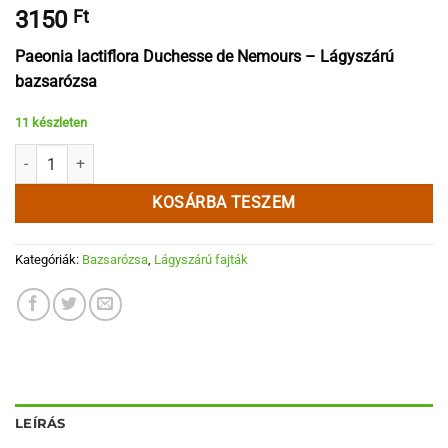
3150
Ft
Paeonia lactiflora Duchesse de Nemours – Lágyszárú
bazsarózsa
11 készleten
Duchesse de Nemours mennyiség
KOSÁRBA TESZEM
Kategóriák:
Bazsarózsa
,
Lágyszárú fajták
LEÍRÁS