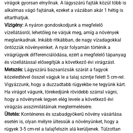
virágok gyorsan elnyílnak. A lágyszárú fajták közül több is
alkalmas vágó fajtának, ezeket a vázában akár 1 hétig is
eltarthatjuk.
Vízigény:
A nyáron gondoskodjunk a megfelelő
vízellátásról, lehetőleg ne várjuk meg, amíg a növények
meglankadnak. Inkább ritkábban, de nagy vízadagokkal
öntözzük növényeinket. A nyár folyamán történik a
virágrügyek differenciálódása, ezért a megfelelő tápanyag
és vízellátással elősegítjük a következő évi virágzást.
Metszés:
Lágyszárú bazsarózsák szárát a fagyok
közeledtével ősszel vágjuk le a talaj szintje felett 5 cm-rel.
Vigyázzunk, hogy a duzzadtabb rügyekbe ne tegyünk kárt.
Ha virágot vágunk, törekedjünk rövidebb szárral vágni,
hogy a növénynek legyen elég levele a következő évi
virágzás asszimilátáinak megtermelésére.
Ültetés:
Konténeres és szabadgyökerű növény vásárlása
esetén is, olyan mélyre ültessük a növényünket, hogy a
rügyek 3-5 cm-rel a talajfelszín alá kerüljenek. Túlzottan