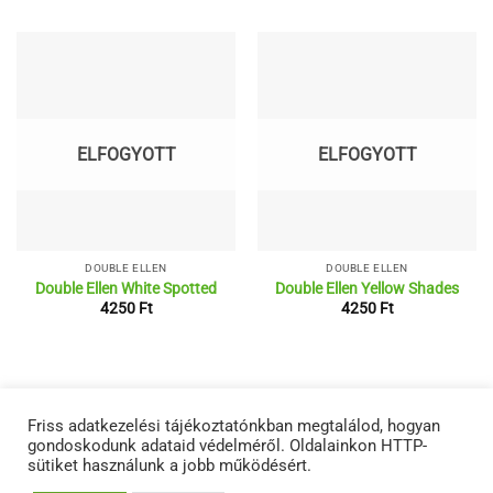
ELFOGYOTT
ELFOGYOTT
DOUBLE ELLEN
DOUBLE ELLEN
Double Ellen White Spotted
Double Ellen Yellow Shades
4250
Ft
4250
Ft
RÓLUNK
ÁSZF
ADATVÉDELMI NYILATKOZATOK
TERMÉKEINK
Friss adatkezelési tájékoztatónkban megtalálod, hogyan
KAPCSOLAT
gondoskodunk adataid védelméről. Oldalainkon HTTP-
Copyright 2026 ©
Netwerk
sütiket használunk a jobb működésért.