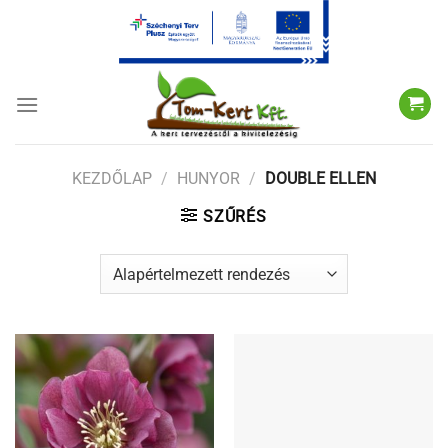
Skip
to
content
KEZDŐLAP
/
HUNYOR
/
DOUBLE ELLEN
SZŰRÉS