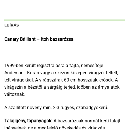
LEÍRÁS
Canary Brilliant – Itoh bazsarózsa
1999-ben került regisztrálásra a fajta, nemesítője
Anderson. Korán vagy a szezon közepén virágzó, féltelt,
telt virágokkal. A virágszárak 60 cm hosszúak, erősek. A
virágszín a bézstől a sárgáig terjed, időben az árnyalatok
változnak.
A szállított növény min. 2-3 rügyes, szabadgyökerű.
Talajigény, tápanyagok:
A bazsarózsák normál kerti talajt
igényelnek, de a megfelelő növekedés és virágzás