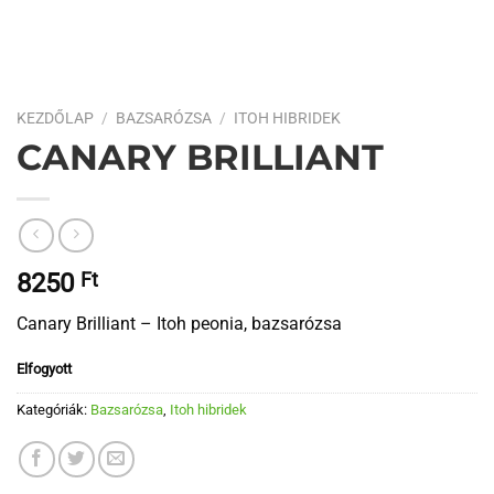
KEZDŐLAP
/
BAZSARÓZSA
/
ITOH HIBRIDEK
CANARY BRILLIANT
8250
Ft
Canary Brilliant – Itoh peonia, bazsarózsa
Elfogyott
Kategóriák:
Bazsarózsa
,
Itoh hibridek