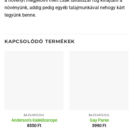
a növényt megjelölni mert csak tavasszal fog kihajtani a
növényünk, addig pedig egyéb talajmunkával nehogy kárt
tegyünk benne.
KAPCSOLÓDÓ TERMÉKEK
BAZSARÓZSA
BAZSARÓZSA
Anderson’s Kaleidoscope
Gay Paree
8550
Ft
3990
Ft