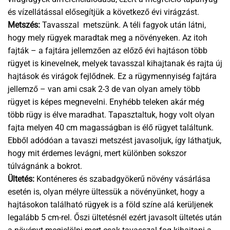
és vízellátással elősegítjük a következő évi virágzást.
Metszés:
Tavasszal metszünk. A téli fagyok után látni,
hogy mely rügyek maradtak meg a növényeken. Az itoh
fajták – a fajtára jellemzően az előző évi hajtáson több
rügyet is kinevelnek, melyek tavasszal kihajtanak és rajta új
hajtások és virágok fejlődnek. Ez a rügymennyiség fajtára
jellemző – van ami csak 2-3 de van olyan amely több
rügyet is képes megnevelni. Enyhébb teleken akár még
több rügy is élve maradhat. Tapasztaltuk, hogy volt olyan
fajta melyen 40 cm magasságban is élő rügyet találtunk.
Ebből adódóan a tavaszi metszést javasoljuk, így láthatjuk,
hogy mit érdemes levágni, mert különben sokszor
túlvágnánk a bokrot.
Ültetés:
Konténeres és szabadgyökerű növény vásárlása
esetén is, olyan mélyre ültessük a növényünket, hogy a
hajtásokon található rügyek is a föld színe alá kerüljenek
legalább 5 cm-rel. Őszi ültetésnél ezért javasolt ültetés után