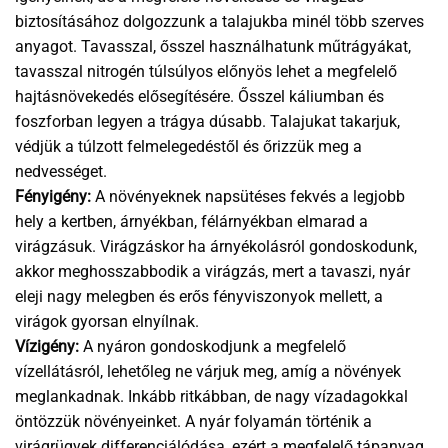
biztosításához dolgozzunk a talajukba minél több szerves
anyagot. Tavasszal, ősszel használhatunk műtrágyákat,
tavasszal nitrogén túlsúlyos előnyös lehet a megfelelő
hajtásnövekedés elősegítésére. Ősszel káliumban és
foszforban legyen a trágya dúsabb. Talajukat takarjuk,
védjük a túlzott felmelegedéstől és őrizzük meg a
nedvességet.
Fényigény:
A növényeknek napsütéses fekvés a legjobb
hely a kertben, árnyékban, félárnyékban elmarad a
virágzásuk. Virágzáskor ha árnyékolásról gondoskodunk,
akkor meghosszabbodik a virágzás, mert a tavaszi, nyár
eleji nagy melegben és erős fényviszonyok mellett, a
virágok gyorsan elnyílnak.
Vízigény:
A nyáron gondoskodjunk a megfelelő
vízellátásról, lehetőleg ne várjuk meg, amíg a növények
meglankadnak. Inkább ritkábban, de nagy vízadagokkal
öntözzük növényeinket. A nyár folyamán történik a
virágrügyek differenciálódása, ezért a megfelelő tápanyag