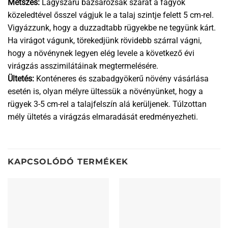
Metszés:
Lágyszárú bazsarózsák szárát a fagyok
közeledtével ősszel vágjuk le a talaj szintje felett 5 cm-rel.
Vigyázzunk, hogy a duzzadtabb rügyekbe ne tegyünk kárt.
Ha virágot vágunk, törekedjünk rövidebb szárral vágni,
hogy a növénynek legyen elég levele a következő évi
virágzás asszimilátáinak megtermelésére.
Ültetés:
Konténeres és szabadgyökerű növény vásárlása
esetén is, olyan mélyre ültessük a növényünket, hogy a
rügyek 3-5 cm-rel a talajfelszín alá kerüljenek. Túlzottan
mély ültetés a virágzás elmaradását eredményezheti.
KAPCSOLÓDÓ TERMÉKEK