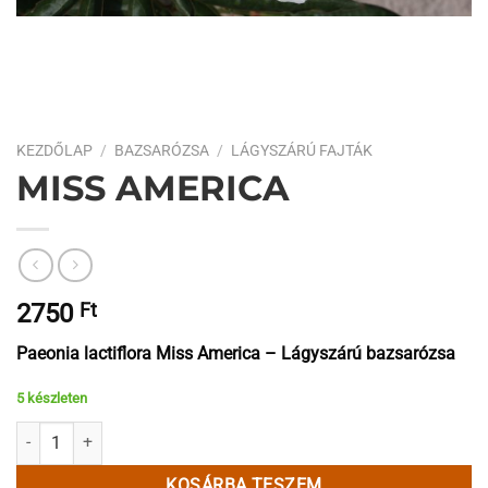
KEZDŐLAP
/
BAZSARÓZSA
/
LÁGYSZÁRÚ FAJTÁK
MISS AMERICA
2750
Ft
Paeonia lactiflora Miss America – Lágyszárú bazsarózsa
5 készleten
Miss America mennyiség
KOSÁRBA TESZEM