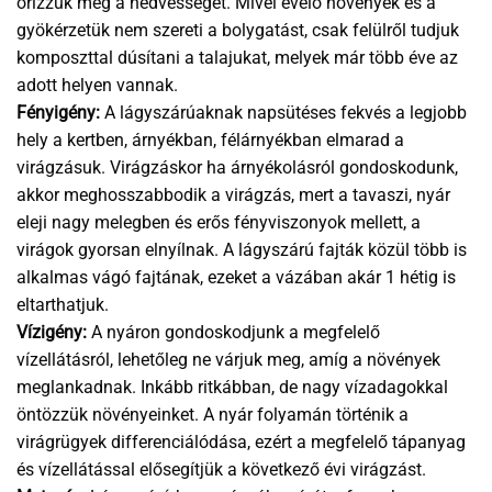
őrizzük meg a nedvességet. Mivel évelő növények és a
gyökérzetük nem szereti a bolygatást, csak felülről tudjuk
komposzttal dúsítani a talajukat, melyek már több éve az
adott helyen vannak.
Fényigény:
A lágyszárúaknak napsütéses fekvés a legjobb
hely a kertben, árnyékban, félárnyékban elmarad a
virágzásuk. Virágzáskor ha árnyékolásról gondoskodunk,
akkor meghosszabbodik a virágzás, mert a tavaszi, nyár
eleji nagy melegben és erős fényviszonyok mellett, a
virágok gyorsan elnyílnak. A lágyszárú fajták közül több is
alkalmas vágó fajtának, ezeket a vázában akár 1 hétig is
eltarthatjuk.
Vízigény:
A nyáron gondoskodjunk a megfelelő
vízellátásról, lehetőleg ne várjuk meg, amíg a növények
meglankadnak. Inkább ritkábban, de nagy vízadagokkal
öntözzük növényeinket. A nyár folyamán történik a
virágrügyek differenciálódása, ezért a megfelelő tápanyag
és vízellátással elősegítjük a következő évi virágzást.