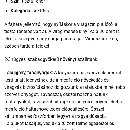
Szín
: tiszta fehér
Kategória:
lactiflora
A fajtára jellemző, hogy nyíláskor a virágszín pirulótól a
tiszta fehérbe vált át. A virág mérete kinyílva a 20 cm-t is
eléri, a közepén nagy sárga porzótájjal. Virágszára erős,
szépen tartja a fejeket.
2-3 rügyes, szabadgyökerű növényt szállítunk.
Talajigény, tápanyagok:
A lágyszárú bazsarózsák normál
kerti talajt igényelnek, de a megfelelő növekedés és
virágzás biztosításához dolgozzunk a talajukba minél több
szerves anyagot. Tavasszal, ősszel használhatunk
műtrágyákat, tavasszal nitrogén túlsúlyos előnyös lehet a
megfelelő hajtásnövekedés elősegítésére. Ősszel
káliumban és foszforban legyen a trágya dúsabb.
Talajukat takarjuk, védjük a túlzott felmelegedéstől és