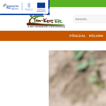
Skip
to
content
Keresés
a
következőre:
FŐOLDAL
RÓLUNK