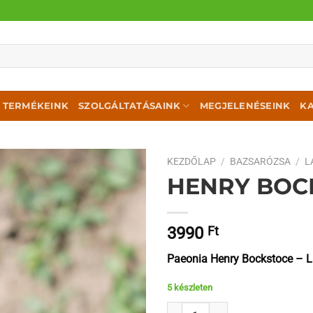
TERMÉKEINK
SZOLGÁLTATÁSAINK
MEGJELENÉSEINK
K
KEZDŐLAP
/
BAZSARÓZSA
/
L
HENRY BOC
3990
Ft
Paeonia Henry Bockstoce – 
5 készleten
Henry Bockstoce mennyiség