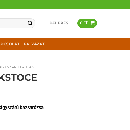
BELÉPÉS
0
FT
APCSOLAT
PÁLYÁZAT
ÁGYSZÁRÚ FAJTÁK
KSTOCE
Lágyszárú bazsarózsa