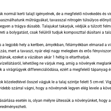
 normál kerti talajt igényelnek, de a megfelelő növekedés és v
használhatunk műtrágyákat, tavasszal nitrogén túlsúlyos előny
egyen a trágya dúsabb. Talajukat takarjuk, védjük a túlzott fel
ti a bolygatást, csak felülről tudjuk komposzttal dúsítani a tal
a legjobb hely a kertben, árnyékban, félárnyékban elmarad a vi
, mert a tavaszi, nyár eleji nagy melegben és erős fényviszony
tának, ezeket a vázában akár 1 hétig is eltarthatjuk.
ízellátásról, lehetőleg ne várjuk meg, amíg a növények meglan
 a virágrügyek differenciálódása, ezért a megfelelő tápanyag és
közeledtével ősszel vágjuk le a talaj szintje felett 5 cm-rel. 
videbb szárral vágni, hogy a növénynek legyen elég levele a köv
rlása esetén is, olyan mélyre ültessük a növényünket, hogy a rü
eredményezheti.