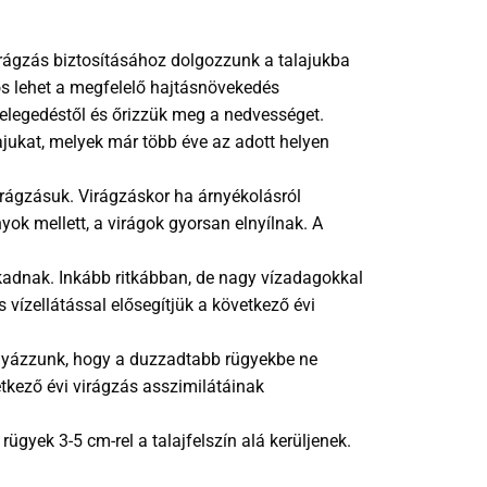
irágzás biztosításához dolgozzunk a talajukba
ös lehet a megfelelő hajtásnövekedés
melegedéstől és őrizzük meg a nedvességet.
ajukat, melyek már több éve az adott helyen
rágzásuk. Virágzáskor ha árnyékolásról
ok mellett, a virágok gyorsan elnyílnak. A
kadnak. Inkább ritkábban, de nagy vízadagokkal
 vízellátással elősegítjük a következő évi
Vigyázzunk, hogy a duzzadtabb rügyekbe ne
etkező évi virágzás asszimilátáinak
gyek 3-5 cm-rel a talajfelszín alá kerüljenek.