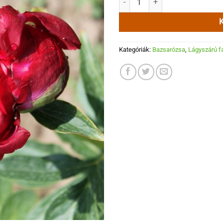
Kategóriák:
Bazsarózsa
,
Lágyszárú f