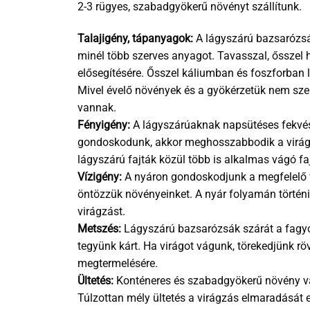
2-3 rügyes, szabadgyökerű növényt szállítunk.
Talajigény, tápanyagok:
A lágyszárú bazsarózsák
minél több szerves anyagot. Tavasszal, ősszel 
elősegítésére. Ősszel káliumban és foszforban l
Mivel évelő növények és a gyökérzetük nem szere
vannak.
Fényigény:
A lágyszárúaknak napsütéses fekvés 
gondoskodunk, akkor meghosszabbodik a virágzás
lágyszárú fajták közül több is alkalmas vágó faj
Vízigény:
A nyáron gondoskodjunk a megfelelő v
öntözzük növényeinket. A nyár folyamán történik
virágzást.
Metszés:
Lágyszárú bazsarózsák szárát a fagyok 
tegyünk kárt. Ha virágot vágunk, törekedjünk rö
megtermelésére.
Ültetés:
Konténeres és szabadgyökerű növény vásá
Túlzottan mély ültetés a virágzás elmaradását 