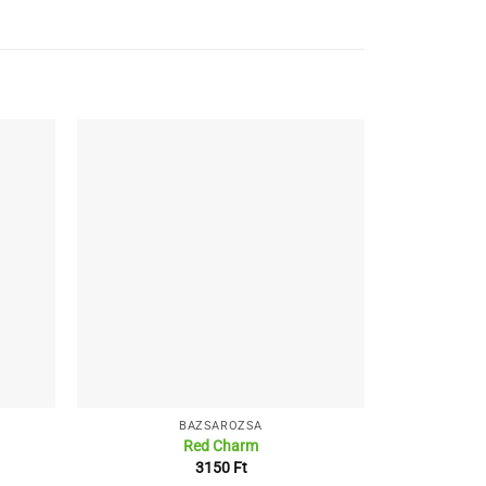
BAZSARÓZSA
Red Charm
3150
Ft