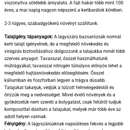
viszonyítva sötétebb árnyalatú. A fajt habár több mint 100
éves, a mai napig nagyon népszerű a kertbarátok körében.
2-3 rügyes, szabadgyökerű növényt szállítunk.
Talajigény, tápanyagok:
A lágyszárú bazsarózsák normál
kerti talajt igényelnek, de a megfelelő növekedés és
virágzás biztosításához dolgozzunk a talajukba minél több
szerves anyagot. Tavasszal, ősszel használhatunk
műtrágyákat, tavasszal nitrogén túlsúlyos előnyös lehet a
megfelelő hajtásnövekedés elősegítésére. Ősszel
káliumban és foszforban legyen a trágya dúsabb.
Talajukat takarjuk, védjük a túlzott felmelegedéstől és
őrizzük meg a nedvességet. Mivel évelő növények és a
gyökérzetük nem szereti a bolygatást, csak felülről tudjuk
komposzttal dúsítani a talajukat, melyek már több éve az
adott helyen vannak.
Fényigény:
A lágyszárúaknak napsütéses fekvés a legjobb