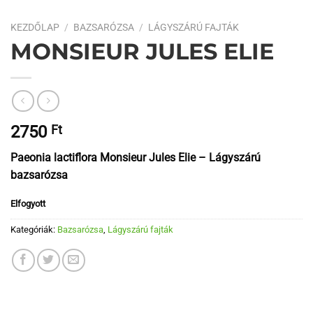
KEZDŐLAP
/
BAZSARÓZSA
/
LÁGYSZÁRÚ FAJTÁK
MONSIEUR JULES ELIE
2750
Ft
Paeonia lactiflora Monsieur Jules Elie – Lágyszárú
bazsarózsa
Elfogyott
Kategóriák:
Bazsarózsa
,
Lágyszárú fajták