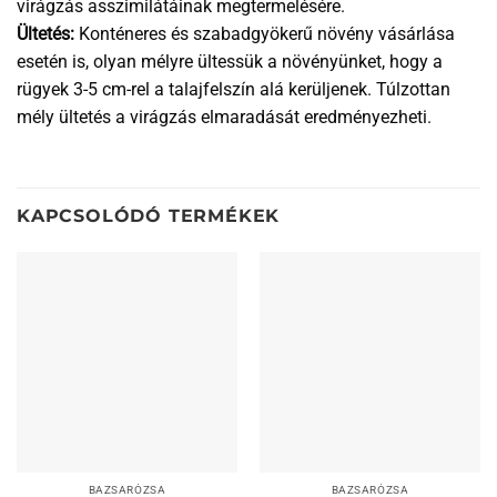
virágzás asszimilátáinak megtermelésére.
Ültetés:
Konténeres és szabadgyökerű növény vásárlása
esetén is, olyan mélyre ültessük a növényünket, hogy a
rügyek 3-5 cm-rel a talajfelszín alá kerüljenek. Túlzottan
mély ültetés a virágzás elmaradását eredményezheti.
KAPCSOLÓDÓ TERMÉKEK
BAZSARÓZSA
BAZSARÓZSA