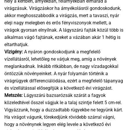
hely a kertben, árnyékban, félárnyékban elmarad a
virágzásuk. Virágzáskor ha árnyékolásról gondoskodunk,
akkor meghosszabbodik a virágzás, mert a tavaszi, nyár
eleji nagy melegben és erős fényviszonyok mellett, a
virágok gyorsan elnyílnak. A lágyszárú fajták közül több is
alkalmas vágó fajtának, ezeket a vázában akár 1 hétig is
eltarthatjuk.
Vízigény:
A nyáron gondoskodjunk a megfelelő
vízellátásról, lehetőleg ne várjuk meg, amíg a növények
meglankadnak. Inkább ritkábban, de nagy vízadagokkal
öntözzük növényeinket. A nyár folyamán történik a
virágrügyek differenciálódása, ezért a megfelelő tápanyag
és vízellátással elősegítjük a következő évi virágzást.
Metszés:
Lágyszárú bazsarózsák szárát a fagyok
közeledtével ősszel vágjuk le a talaj szintje felett 5 cm-rel.
Vigyázzunk, hogy a duzzadtabb rügyekbe ne tegyünk kárt.
Ha virágot vágunk, törekedjünk rövidebb szárral vágni,
hogy a növénynek legyen elég levele a következő évi