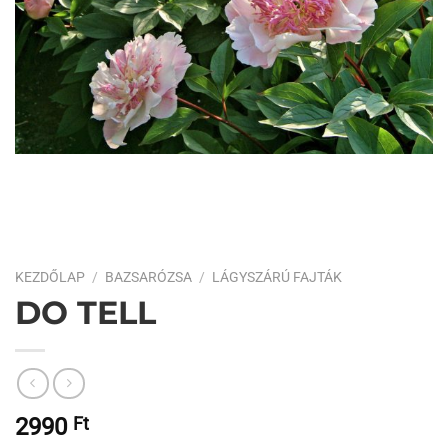
KEZDŐLAP
/
BAZSARÓZSA
/
LÁGYSZÁRÚ FAJTÁK
DO TELL
2990
Ft