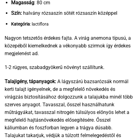
Magasság
: 80 cm
Szín:
halvány rózsaszín sötét rózsaszín középpel
Kategória
: lactiflora
Nagyon tetszetős érdekes fajta. A virág anemona típusú, a
közepéből kiemelkednek a vékonyabb szirmok így érdekes
megjelenést ad.
1-2 rügyes, szabadgyökerű növényt szállítunk.
Talajigény, tápanyagok:
A lágyszárú bazsarózsák normál
kerti talajt igényelnek, de a megfelelő növekedés és
virágzás biztosításához dolgozzunk a talajukba minél több
szerves anyagot. Tavasszal, ősszel használhatunk
műtrágyákat, tavasszal nitrogén túlsúlyos előnyös lehet a
megfelelő hajtásnövekedés elősegítésére. Ősszel
káliumban és foszforban legyen a trágya dúsabb.
Talajukat takarjuk, védjük a túlzott felmelegedéstől és