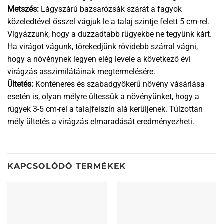
Metszés:
Lágyszárú bazsarózsák szárát a fagyok
közeledtével ősszel vágjuk le a talaj szintje felett 5 cm-rel.
Vigyázzunk, hogy a duzzadtabb rügyekbe ne tegyünk kárt.
Ha virágot vágunk, törekedjünk rövidebb szárral vágni,
hogy a növénynek legyen elég levele a következő évi
virágzás asszimilátáinak megtermelésére.
Ültetés:
Konténeres és szabadgyökerű növény vásárlása
esetén is, olyan mélyre ültessük a növényünket, hogy a
rügyek 3-5 cm-rel a talajfelszín alá kerüljenek. Túlzottan
mély ültetés a virágzás elmaradását eredményezheti.
KAPCSOLÓDÓ TERMÉKEK