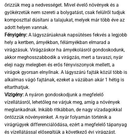
őrizzük meg a nedvességet. Mivel évelő növények és a
gyökérzetük nem szereti a bolygatást, csak felülről tudjuk
komposzttal dúsítani a talajukat, melyek már több éve az
adott helyen vannak.
Fényigény:
A lágyszárúaknak napsütéses fekvés a legjobb
hely a kertben, árnyékban, félárnyékban elmarad a
virágzásuk. Virágzáskor ha árnyékolásról gondoskodunk,
akkor meghosszabbodik a virágzás, mert a tavaszi, nyár
eleji nagy melegben és erős fényviszonyok mellett, a
virágok gyorsan elnyílnak. A lágyszárú fajták közül több is
alkalmas vágó fajtának, ezeket a vázában akár 1 hétig is
eltarthatjuk.
Vízigény:
A nyáron gondoskodjunk a megfelelő
vízellátásról, lehetőleg ne várjuk meg, amíg a növények
meglankadnak. Inkább ritkábban, de nagy vízadagokkal
öntözzük növényeinket. A nyár folyamán történik a
virágrügyek differenciálódása, ezért a megfelelő tápanyag
és vízellátással elősegítjük a következő évi virágzást.