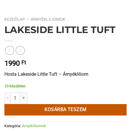
KEZDŐLAP
/
ÁRNYÉKLILIOMOK
LAKESIDE LITTLE TUFT
1990
Ft
Hosta Lakeside Little Tuft – Árnyékliliom
10 készleten
Lakeside Little Tuft mennyiség
KOSÁRBA TESZEM
Kategória:
Árnyékliliomok