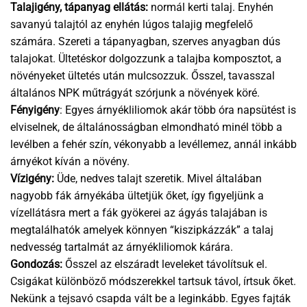
Talajigény, tápanyag ellátás:
normál kerti talaj. Enyhén
savanyú talajtól az enyhén lúgos talajig megfelelő
számára. Szereti a tápanyagban, szerves anyagban dús
talajokat. Ültetéskor dolgozzunk a talajba komposztot, a
növényeket ültetés után mulcsozzuk. Ősszel, tavasszal
általános NPK műtrágyát szórjunk a növények köré.
Fényigény
: Egyes árnyékliliomok akár több óra napsütést is
elviselnek, de általánosságban elmondható minél több a
levélben a fehér szín, vékonyabb a levéllemez, annál inkább
árnyékot kíván a növény.
Vízigény:
Üde, nedves talajt szeretik. Mivel általában
nagyobb fák árnyékába ültetjük őket, így figyeljünk a
vízellátásra mert a fák gyökerei az ágyás talajában is
megtalálhatók amelyek könnyen “kiszipkázzák” a talaj
nedvesség tartalmát az árnyékliliomok kárára.
Gondozás:
Ősszel az elszáradt leveleket távolítsuk el.
Csigákat különböző módszerekkel tartsuk távol, írtsuk őket.
Nekünk a tejsavó csapda vált be a leginkább. Egyes fajták