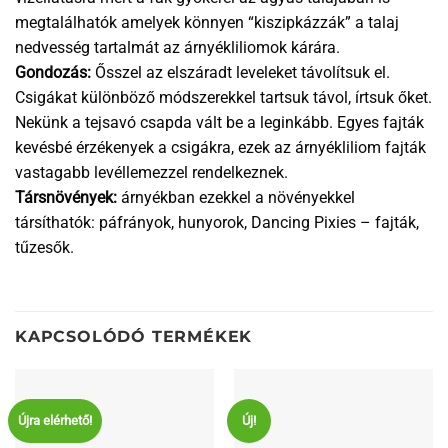
megtalálhatók amelyek könnyen “kiszipkázzák” a talaj
nedvesség tartalmát az árnyékliliomok kárára.
Gondozás:
Ősszel az elszáradt leveleket távolítsuk el.
Csigákat különböző módszerekkel tartsuk távol, írtsuk őket.
Nekünk a tejsavó csapda vált be a leginkább. Egyes fajták
kevésbé érzékenyek a csigákra, ezek az árnyékliliom fajták
vastagabb levéllemezzel rendelkeznek.
Társnövények:
árnyékban ezekkel a növényekkel
társíthatók: páfrányok, hunyorok, Dancing Pixies – fajták,
tűzesők.
KAPCSOLÓDÓ TERMÉKEK
Újra elérhető!
Új!