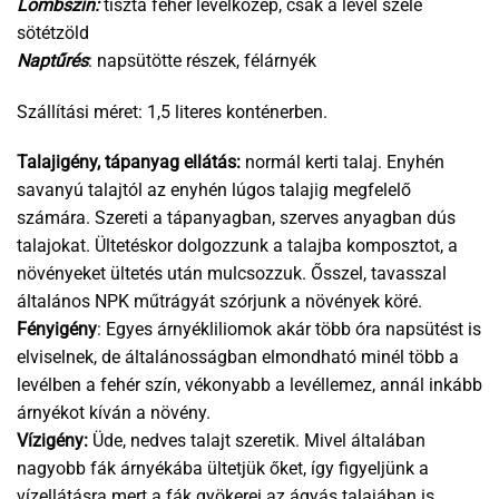
Lombszín:
tiszta fehér levélközép, csak a levél széle
sötétzöld
Naptűrés
: napsütötte részek, félárnyék
Szállítási méret: 1,5 literes konténerben.
Talajigény, tápanyag ellátás:
normál kerti talaj. Enyhén
savanyú talajtól az enyhén lúgos talajig megfelelő
számára. Szereti a tápanyagban, szerves anyagban dús
talajokat. Ültetéskor dolgozzunk a talajba komposztot, a
növényeket ültetés után mulcsozzuk. Ősszel, tavasszal
általános NPK műtrágyát szórjunk a növények köré.
Fényigény
: Egyes árnyékliliomok akár több óra napsütést is
elviselnek, de általánosságban elmondható minél több a
levélben a fehér szín, vékonyabb a levéllemez, annál inkább
árnyékot kíván a növény.
Vízigény:
Üde, nedves talajt szeretik. Mivel általában
nagyobb fák árnyékába ültetjük őket, így figyeljünk a
vízellátásra mert a fák gyökerei az ágyás talajában is