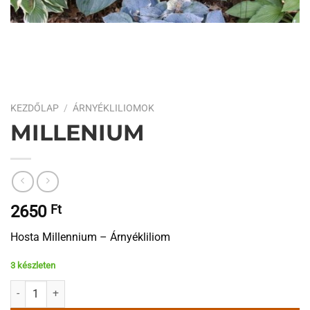
KEZDŐLAP
/
ÁRNYÉKLILIOMOK
MILLENIUM
2650
Ft
Hosta Millennium – Árnyékliliom
3 készleten
Millenium mennyiség