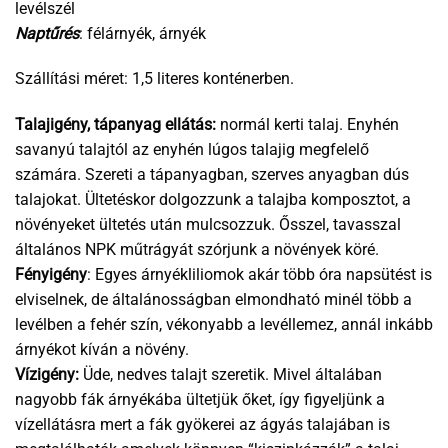
levélszél
Naptűrés
: félárnyék, árnyék
Szállítási méret: 1,5 literes konténerben.
Talajigény, tápanyag ellátás:
normál kerti talaj. Enyhén
savanyú talajtól az enyhén lúgos talajig megfelelő
számára. Szereti a tápanyagban, szerves anyagban dús
talajokat. Ültetéskor dolgozzunk a talajba komposztot, a
növényeket ültetés után mulcsozzuk. Ősszel, tavasszal
általános NPK műtrágyát szórjunk a növények köré.
Fényigény
: Egyes árnyékliliomok akár több óra napsütést is
elviselnek, de általánosságban elmondható minél több a
levélben a fehér szín, vékonyabb a levéllemez, annál inkább
árnyékot kíván a növény.
Vízigény:
Üde, nedves talajt szeretik. Mivel általában
nagyobb fák árnyékába ültetjük őket, így figyeljünk a
vízellátásra mert a fák gyökerei az ágyás talajában is