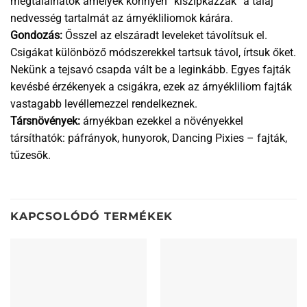
megtalálhatók amelyek könnyen “kiszipkázzák” a talaj
nedvesség tartalmát az árnyékliliomok kárára.
Gondozás:
Ősszel az elszáradt leveleket távolítsuk el.
Csigákat különböző módszerekkel tartsuk távol, írtsuk őket.
Nekünk a tejsavó csapda vált be a leginkább. Egyes fajták
kevésbé érzékenyek a csigákra, ezek az árnyékliliom fajták
vastagabb levéllemezzel rendelkeznek.
Társnövények:
árnyékban ezekkel a növényekkel
társíthatók: páfrányok, hunyorok, Dancing Pixies – fajták,
tűzesők.
KAPCSOLÓDÓ TERMÉKEK