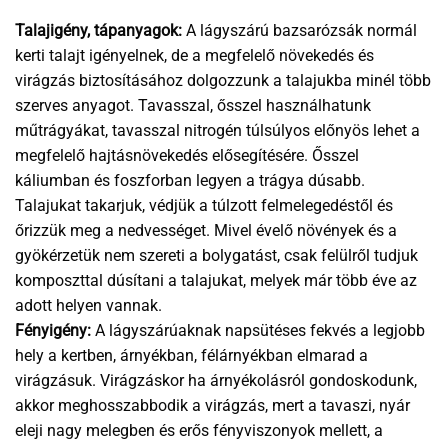
Talajigény, tápanyagok:
A lágyszárú bazsarózsák normál
kerti talajt igényelnek, de a megfelelő növekedés és
virágzás biztosításához dolgozzunk a talajukba minél több
szerves anyagot. Tavasszal, ősszel használhatunk
műtrágyákat, tavasszal nitrogén túlsúlyos előnyös lehet a
megfelelő hajtásnövekedés elősegítésére. Ősszel
káliumban és foszforban legyen a trágya dúsabb.
Talajukat takarjuk, védjük a túlzott felmelegedéstől és
őrizzük meg a nedvességet. Mivel évelő növények és a
gyökérzetük nem szereti a bolygatást, csak felülről tudjuk
komposzttal dúsítani a talajukat, melyek már több éve az
adott helyen vannak.
Fényigény:
A lágyszárúaknak napsütéses fekvés a legjobb
hely a kertben, árnyékban, félárnyékban elmarad a
virágzásuk. Virágzáskor ha árnyékolásról gondoskodunk,
akkor meghosszabbodik a virágzás, mert a tavaszi, nyár
eleji nagy melegben és erős fényviszonyok mellett, a