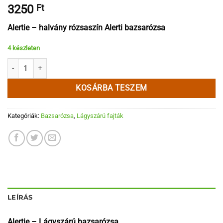
3250
Ft
Alertie – halvány rózsaszín Alerti bazsarózsa
4 készleten
Alertie mennyiség
KOSÁRBA TESZEM
Kategóriák:
Bazsarózsa
,
Lágyszárú fajták
LEÍRÁS
Alertie – Lágyszárú bazsarózsa