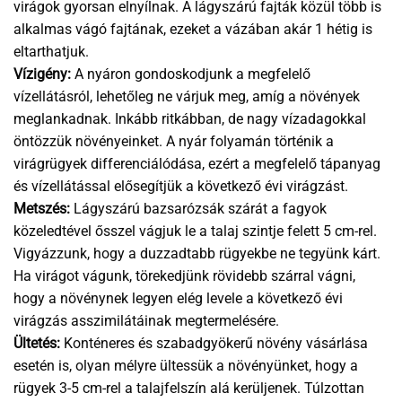
virágok gyorsan elnyílnak. A lágyszárú fajták közül több is
alkalmas vágó fajtának, ezeket a vázában akár 1 hétig is
eltarthatjuk.
Vízigény:
A nyáron gondoskodjunk a megfelelő
vízellátásról, lehetőleg ne várjuk meg, amíg a növények
meglankadnak. Inkább ritkábban, de nagy vízadagokkal
öntözzük növényeinket. A nyár folyamán történik a
virágrügyek differenciálódása, ezért a megfelelő tápanyag
és vízellátással elősegítjük a következő évi virágzást.
Metszés:
Lágyszárú bazsarózsák szárát a fagyok
közeledtével ősszel vágjuk le a talaj szintje felett 5 cm-rel.
Vigyázzunk, hogy a duzzadtabb rügyekbe ne tegyünk kárt.
Ha virágot vágunk, törekedjünk rövidebb szárral vágni,
hogy a növénynek legyen elég levele a következő évi
virágzás asszimilátáinak megtermelésére.
Ültetés:
Konténeres és szabadgyökerű növény vásárlása
esetén is, olyan mélyre ültessük a növényünket, hogy a
rügyek 3-5 cm-rel a talajfelszín alá kerüljenek. Túlzottan