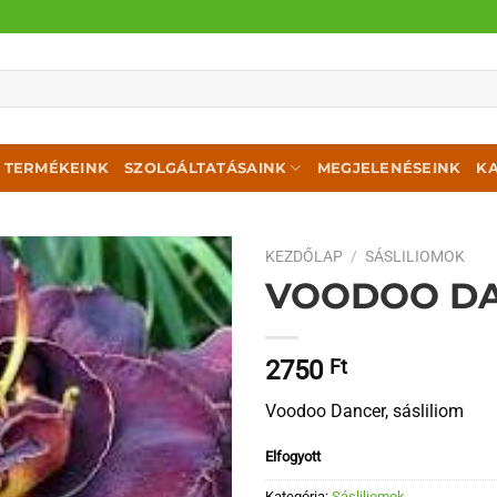
TERMÉKEINK
SZOLGÁLTATÁSAINK
MEGJELENÉSEINK
K
KEZDŐLAP
/
SÁSLILIOMOK
VOODOO D
2750
Ft
Voodoo Dancer, sásliliom
Elfogyott
Kategória:
Sásliliomok