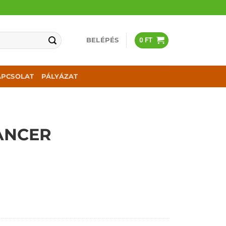
BELÉPÉS
0
FT
APCSOLAT
PÁLYÁZAT
ANCER