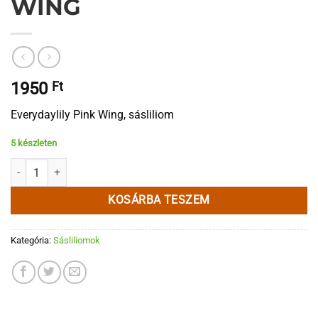
WING
1950
Ft
Everydaylily Pink Wing, sásliliom
5 készleten
EveryDaylily Pink Wing mennyiség
KOSÁRBA TESZEM
Kategória:
Sásliliomok