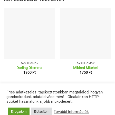
SÁSLILIOMOK
SÁSLILIOMOK
Darling Dilemma
Mildred Mitchell
1950
Ft
1750
Ft
RÓLUNK
ÁSZF
ADATVÉDELMI NYILATKOZATOK
TERMÉKEINK
Friss adatkezelési tájékoztatónkban megtalálod, hogyan
KAPCSOLAT
gondoskodunk adataid védelméről. Oldalainkon HTTP-
Copyright 2026 ©
Netwerk
sütiket használunk a jobb működésért.
További információk
Elfogadom
Elutasítom