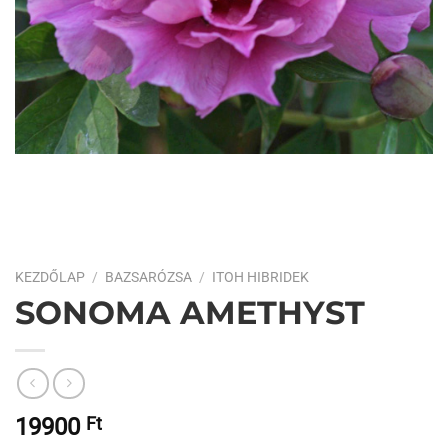
KEZDŐLAP
/
BAZSARÓZSA
/
ITOH HIBRIDEK
SONOMA AMETHYST
19900
Ft