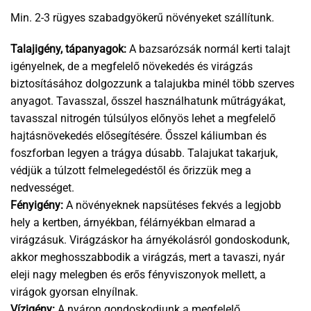
Min. 2-3 rügyes szabadgyökerű növényeket szállítunk.
Talajigény, tápanyagok:
A bazsarózsák normál kerti talajt
igényelnek, de a megfelelő növekedés és virágzás
biztosításához dolgozzunk a talajukba minél több szerves
anyagot. Tavasszal, ősszel használhatunk műtrágyákat,
tavasszal nitrogén túlsúlyos előnyös lehet a megfelelő
hajtásnövekedés elősegítésére. Ősszel káliumban és
foszforban legyen a trágya dúsabb. Talajukat takarjuk,
védjük a túlzott felmelegedéstől és őrizzük meg a
nedvességet.
Fényigény:
A növényeknek napsütéses fekvés a legjobb
hely a kertben, árnyékban, félárnyékban elmarad a
virágzásuk. Virágzáskor ha árnyékolásról gondoskodunk,
akkor meghosszabbodik a virágzás, mert a tavaszi, nyár
eleji nagy melegben és erős fényviszonyok mellett, a
virágok gyorsan elnyílnak.
Vízigény:
A nyáron gondoskodjunk a megfelelő