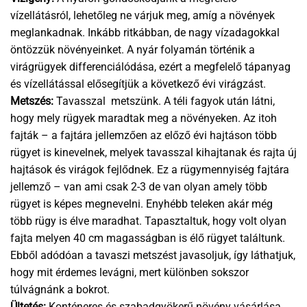
vízellátásról, lehetőleg ne várjuk meg, amíg a növények
meglankadnak. Inkább ritkábban, de nagy vízadagokkal
öntözzük növényeinket. A nyár folyamán történik a
virágrügyek differenciálódása, ezért a megfelelő tápanyag
és vízellátással elősegítjük a következő évi virágzást.
Metszés:
Tavasszal metszünk. A téli fagyok után látni,
hogy mely rügyek maradtak meg a növényeken. Az itoh
fajták – a fajtára jellemzően az előző évi hajtáson több
rügyet is kinevelnek, melyek tavasszal kihajtanak és rajta új
hajtások és virágok fejlődnek. Ez a rügymennyiség fajtára
jellemző – van ami csak 2-3 de van olyan amely több
rügyet is képes megnevelni. Enyhébb teleken akár még
több rügy is élve maradhat. Tapasztaltuk, hogy volt olyan
fajta melyen 40 cm magasságban is élő rügyet találtunk.
Ebből adódóan a tavaszi metszést javasoljuk, így láthatjuk,
hogy mit érdemes levágni, mert különben sokszor
túlvágnánk a bokrot.
Ültetés:
Konténeres és szabadgyökerű növény vásárlása