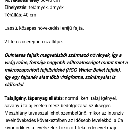
Növekedési erély
30-40 cm
Elhelyezés
: félárnyék, árnyék
Térállás
: 40 cm
Lassú, közepes növekedési eréjű fajta.
2 literes cserépben szállítjuk.
Quintessa fajták magvetésből származó növények, Így a
virág színe, formája nagyobb változatosságot mutat mint a
mikroszaporított fajhibrideké (HGC, Winter Ballet fajták),
így egy fajtanév alatt több virágforma, színárnyalat is
előfordul.
Talajigény, tápanyag ellátás:
normál kerti talaj igényel,
savanyú talaj esetén mész bedolgozása szükséges.
Mészhiány tavasszal lehet szembetűnő, mikor az intenzív
levélnövekedés következtében az idősebb levelekből a Ca
kivonódik és a levélszélek fokozott feketedésével majd