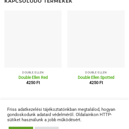
KAPCSOLÓDÓ TERMÉKEK
DOUBLE ELLEN
DOUBLE ELLEN
Double Ellen Red
Double Ellen Spotted
4250
Ft
4250
Ft
RÓLUNK
ÁSZF
ADATVÉDELMI NYILATKOZATOK
TERMÉKEINK
Friss adatkezelési tájékoztatónkban megtalálod, hogyan
KAPCSOLAT
gondoskodunk adataid védelméről. Oldalainkon HTTP-
Copyright 2026 ©
Netwerk
sütiket használunk a jobb működésért.