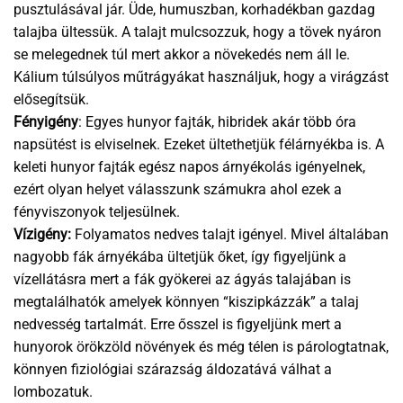
pusztulásával jár. Üde, humuszban, korhadékban gazdag
talajba ültessük. A talajt mulcsozzuk, hogy a tövek nyáron
se melegednek túl mert akkor a növekedés nem áll le.
Kálium túlsúlyos műtrágyákat használjuk, hogy a virágzást
elősegítsük.
Fényigény
: Egyes hunyor fajták, hibridek akár több óra
napsütést is elviselnek. Ezeket ültethetjük félárnyékba is. A
keleti hunyor fajták egész napos árnyékolás igényelnek,
ezért olyan helyet válasszunk számukra ahol ezek a
fényviszonyok teljesülnek.
Vízigény:
Folyamatos nedves talajt igényel. Mivel általában
nagyobb fák árnyékába ültetjük őket, így figyeljünk a
vízellátásra mert a fák gyökerei az ágyás talajában is
megtalálhatók amelyek könnyen “kiszipkázzák” a talaj
nedvesség tartalmát. Erre ősszel is figyeljünk mert a
hunyorok örökzöld növények és még télen is párologtatnak,
könnyen fiziológiai szárazság áldozatává válhat a
lombozatuk.