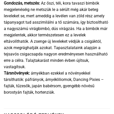
Gondozás, metszés:
Az őszi, téli, kora tavaszi bimbók
megjelenéséig ne metszük le a sérült még akár beteg
leveleket se, mert ameddig a levélen van zöld rész amely
tápanyagot tud asszimilálni a tő számára, így biztosítható
a nagyszámú virágbimbó, dús virágzás. Ha a bimbók már
megjelentek, akkor természetesen ez a levelek
eltávolíthatók. A zsenge új leveleket védjük a csigáktól,
azok megrághatják azokat. Tapasztalataink alapján a
tejsavós csigacsapda nagyon eredményesen használható
erre a célra. Talajtakarást minden évben újítsuk,
vastagítsuk.
Társnövények:
árnyékban ezekkel a növényekkel
társíthatók: páfrányok, árnyékliliomok, Dancing Pixies –
fajták, tűzesők, japán babérsom, gyengébb növésű
borostyán fajták, hortenziák.