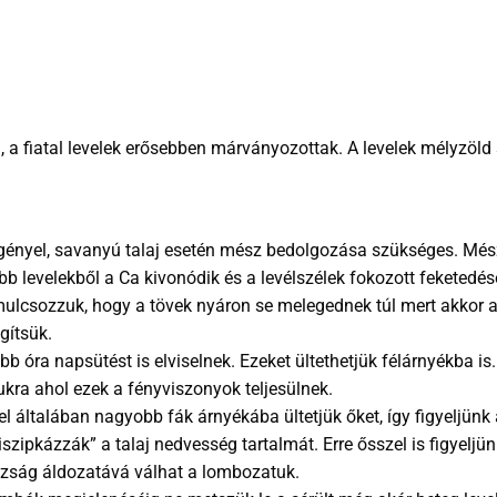
a, a fiatal levelek erősebben márványozottak. A levelek mélyzöld
 igényel, savanyú talaj esetén mész bedolgozása szükséges. Mé
bb levelekből a Ca kivonódik és a levélszélek fokozott feketedé
mulcsozzuk, hogy a tövek nyáron se melegednek túl mert akkor a
gítsük.
öbb óra napsütést is elviselnek. Ezeket ültethetjük félárnyékba i
kra ahol ezek a fényviszonyok teljesülnek.
l általában nagyobb fák árnyékába ültetjük őket, így figyeljünk 
szipkázzák” a talaj nedvesség tartalmát. Erre ősszel is figyel
razság áldozatává válhat a lombozatuk.