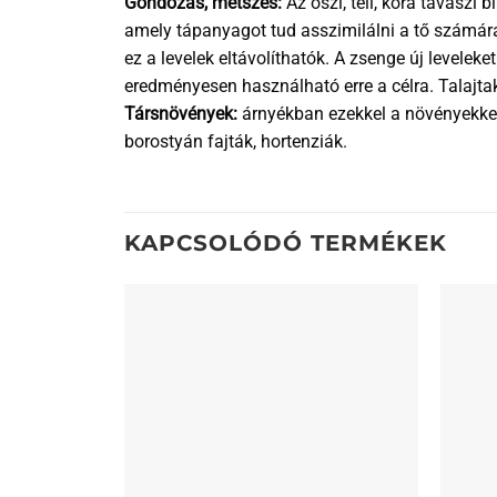
Gondozás, metszés:
Az őszi, téli, kora tavaszi
amely tápanyagot tud asszimilálni a tő számár
ez a levelek eltávolíthatók. A zsenge új levele
eredményesen használható erre a célra. Talajta
Társnövények:
árnyékban ezekkel a növényekkel 
borostyán fajták, hortenziák.
KAPCSOLÓDÓ TERMÉKEK