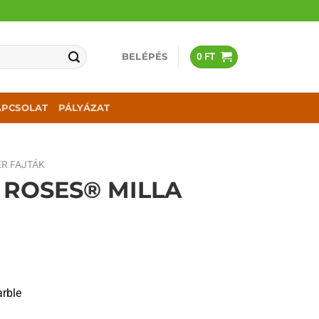
BELÉPÉS
0
FT
APCSOLAT
PÁLYÁZAT
R FAJTÁK
’ ROSES® MILLA
rble