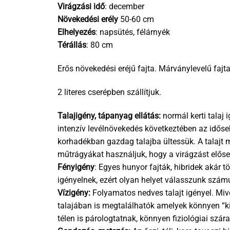
Virágzási idő
: december
Növekedési erély
50-60 cm
Elhelyezés
: napsütés, félárnyék
Térállás
: 80 cm
Erős növekedési eréjű fajta. Márványlevelű fajt
2 literes cserépben szállítjuk.
Talajigény, tápanyag ellátás:
normál kerti talaj
intenzív levélnövekedés következtében az időse
korhadékban gazdag talajba ültessük. A talajt 
műtrágyákat használjuk, hogy a virágzást előse
Fényigény
: Egyes hunyor fajták, hibridek akár t
igényelnek, ezért olyan helyet válasszunk számu
Vízigény:
Folyamatos nedves talajt igényel. Mive
talajában is megtalálhatók amelyek könnyen “ki
télen is párologtatnak, könnyen fiziológiai szá