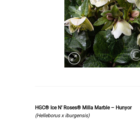
HGC® Ice N’ Roses® Milla Marble – Hunyor
(Helleborus x iburgensis)