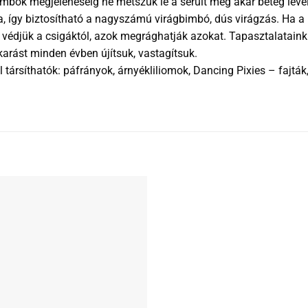
 bimbók megjelenéséig ne metszük le a sérült még akár beteg leve
a, így biztosítható a nagyszámú virágbimbó, dús virágzás. Ha 
ket védjük a csigáktól, azok megrághatják azokat. Tapasztalatai
karást minden évben újítsuk, vastagítsuk.
társíthatók: páfrányok, árnyékliliomok, Dancing Pixies – fajt