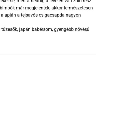
leket se, mert ameddig a levélen van zöld rész
a bimbók már megjelentek, akkor természetesen
nk alapján a tejsavós csigacsapda nagyon
ák, tűzesők, japán babérsom, gyengébb növésű