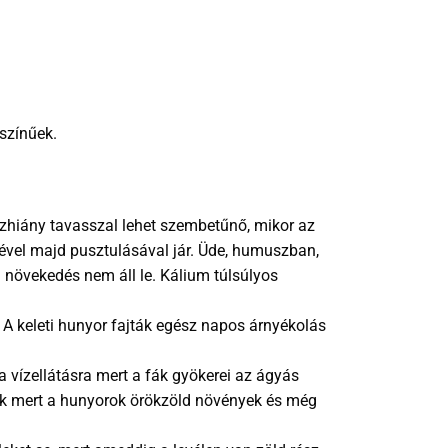
 színűek.
szhiány tavasszal lehet szembetűnő, mikor az
sével majd pusztulásával jár. Üde, humuszban,
 növekedés nem áll le. Kálium túlsúlyos
s. A keleti hunyor fajták egész napos árnyékolás
a vízellátásra mert a fák gyökerei az ágyás
jünk mert a hunyorok örökzöld növények és még