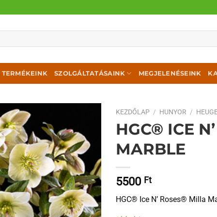
TERMÉKEINK
SZOLGÁLTATÁSAINK
MEGJELENÉSEINK
K
KEZDŐLAP
/
HUNYOR
/
HEUGE
HGC® ICE N
MARBLE
5500
Ft
HGC® Ice N’ Roses® Milla Ma