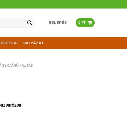
BELÉPÉS
0
FT
APCSOLAT
PÁLYÁZAT
ÁGYSZÁRÚ FAJTÁK
bazsarózsa