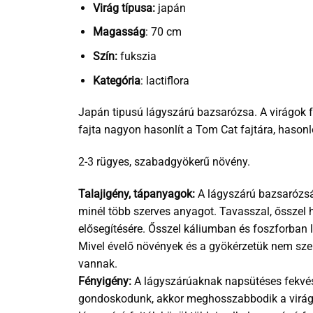
Virág típusa:
japán
Magasság
: 70 cm
Szín:
fukszia
Kategória
: lactiflora
Japán tipusú lágyszárú bazsarózsa. A virágok fu
fajta nagyon hasonlít a Tom Cat fajtára, haso
2-3 rügyes, szabadgyökerű növény.
Talajigény, tápanyagok:
A lágyszárú bazsarózsák
minél több szerves anyagot. Tavasszal, ősszel 
elősegítésére. Ősszel káliumban és foszforban l
Mivel évelő növények és a gyökérzetük nem szere
vannak.
Fényigény:
A lágyszárúaknak napsütéses fekvés 
gondoskodunk, akkor meghosszabbodik a virágzás