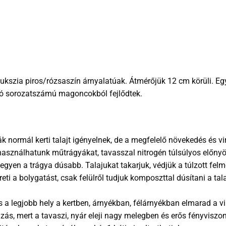
kszia piros/rózsaszín árnyalatúak. Átmérőjük 12 cm körüli. Egy s
nló sorozatszámú magoncokból fejlődtek.
 normál kerti talajt igényelnek, de a megfelelő növekedés és v
használhatunk műtrágyákat, tavasszal nitrogén túlsúlyos előny
egyen a trágya dúsabb. Talajukat takarjuk, védjük a túlzott fel
ti a bolygatást, csak felülről tudjuk komposzttal dúsítani a tal
a legjobb hely a kertben, árnyékban, félárnyékban elmarad a vi
, mert a tavaszi, nyár eleji nagy melegben és erős fényviszony