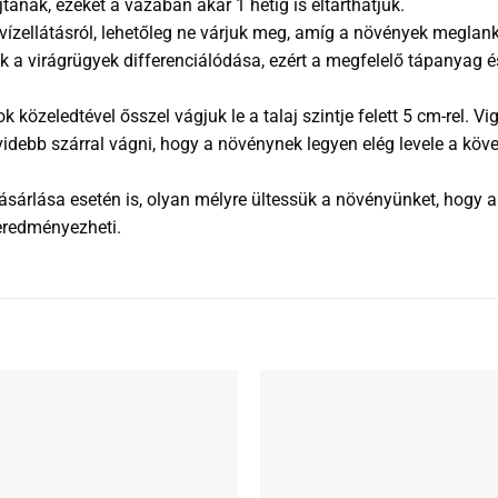
tának, ezeket a vázában akár 1 hétig is eltarthatjuk.
ízellátásról, lehetőleg ne várjuk meg, amíg a növények meglan
 a virágrügyek differenciálódása, ezért a megfelelő tápanyag és
közeledtével ősszel vágjuk le a talaj szintje felett 5 cm-rel. 
videbb szárral vágni, hogy a növénynek legyen elég levele a köv
rlása esetén is, olyan mélyre ültessük a növényünket, hogy a rü
eredményezheti.