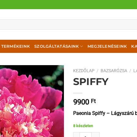
TERMÉKEINK
SZOLGÁLTATÁSAINK
MEGJELENÉSEINK
K
KEZDŐLAP
/
BAZSARÓZSA
/
L
SPIFFY
9900
Ft
Paeonia Spiffy – Lágyszárú 
8 készleten
Spiffy mennyiség