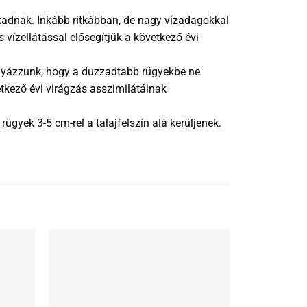
kadnak. Inkább ritkábban, de nagy vízadagokkal
 vízellátással elősegítjük a következő évi
Vigyázzunk, hogy a duzzadtabb rügyekbe ne
etkező évi virágzás asszimilátáinak
gyek 3-5 cm-rel a talajfelszín alá kerüljenek.