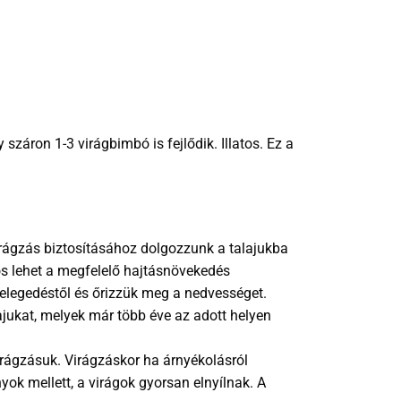
záron 1-3 virágbimbó is fejlődik. Illatos. Ez a
irágzás biztosításához dolgozzunk a talajukba
ös lehet a megfelelő hajtásnövekedés
melegedéstől és őrizzük meg a nedvességet.
ajukat, melyek már több éve az adott helyen
rágzásuk. Virágzáskor ha árnyékolásról
ok mellett, a virágok gyorsan elnyílnak. A