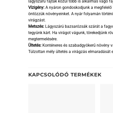
lágyszárú fajták közül több is alkalmas vágó faj
Vízigény:
A nyáron gondoskodjunk a megfelelő v
öntözzük növényeinket. A nyár folyamán történik
virágzást.
Metszés:
Lágyszárú bazsarózsák szárát a fagyok 
tegyünk kárt. Ha virágot vágunk, törekedjünk rö
megtermelésére.
Ültetés:
Konténeres és szabadgyökerű növény vásá
Túlzottan mély ültetés a virágzás elmaradását 
KAPCSOLÓDÓ TERMÉKEK