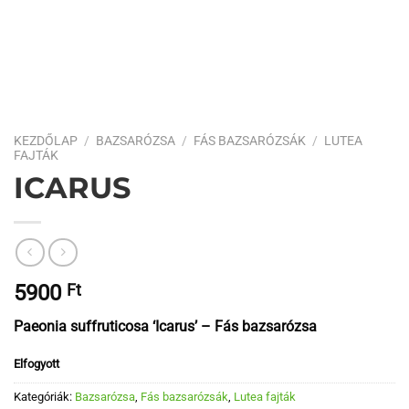
KEZDŐLAP
/
BAZSARÓZSA
/
FÁS BAZSARÓZSÁK
/
LUTEA
FAJTÁK
ICARUS
5900
Ft
Paeonia suffruticosa ‘Icarus’ – Fás bazsarózsa
Elfogyott
Kategóriák:
Bazsarózsa
,
Fás bazsarózsák
,
Lutea fajták