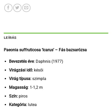
LEÍRÁS
Paeonia suffruticosa ‘Icarus’ – Fás bazsarózsa
Bevezetés éve
: Daphnis (1977)
Virágzási idő:
késői
Virág típusa:
szimpla
Magasság
: 1-1,2 m
Szín:
piros
Kategória:
lutea