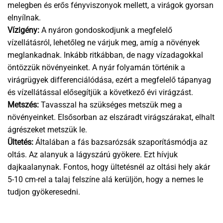
melegben és erős fényviszonyok mellett, a virágok gyorsan
elnyílnak.
Vízigény:
A nyáron gondoskodjunk a megfelelő
vízellátásról, lehetőleg ne várjuk meg, amíg a növények
meglankadnak. Inkább ritkábban, de nagy vízadagokkal
öntözzük növényeinket. A nyár folyamán történik a
virágrügyek differenciálódása, ezért a megfelelő tápanyag
és vízellátással elősegítjük a következő évi virágzást.
Metszés:
Tavasszal ha szükséges metszük meg a
növényeinket. Elsősorban az elszáradt virágszárakat, elhalt
ágrészeket metszük le.
Ültetés:
Általában a fás bazsarózsák szaporításmódja az
oltás. Az alanyuk a lágyszárú gyökere. Ezt hívjuk
dajkaalanynak. Fontos, hogy ültetésnél az oltási hely akár
5-10 cm-rel a talaj felszíne alá kerüljön, hogy a nemes le
tudjon gyökeresedni.