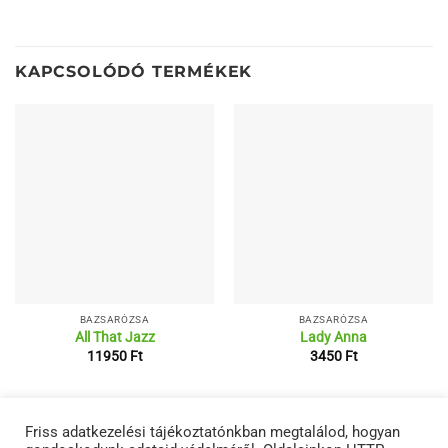
KAPCSOLÓDÓ TERMÉKEK
BAZSARÓZSA
BAZSARÓZSA
All That Jazz
Lady Anna
11950
Ft
3450
Ft
RÓLUNK
ÁSZF
ADATVÉDELMI NYILATKOZATOK
TERMÉKEINK
Friss adatkezelési tájékoztatónkban megtalálod, hogyan
KAPCSOLAT