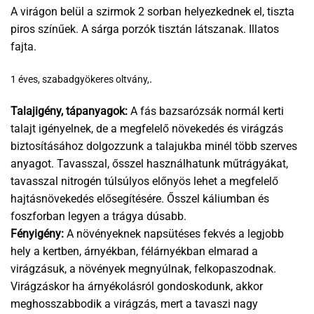
A virágon belül a szirmok 2 sorban helyezkednek el, tiszta
piros színűek. A sárga porzók tisztán látszanak. Illatos
fajta.
.
1 éves, szabadgyökeres oltvány,
Talajigény, tápanyagok:
A fás bazsarózsák normál kerti
talajt igényelnek, de a megfelelő növekedés és virágzás
biztosításához dolgozzunk a talajukba minél több szerves
anyagot. Tavasszal, ősszel használhatunk műtrágyákat,
tavasszal nitrogén túlsúlyos előnyös lehet a megfelelő
hajtásnövekedés elősegítésére. Ősszel káliumban és
foszforban legyen a trágya dúsabb.
Fényigény:
A növényeknek napsütéses fekvés a legjobb
hely a kertben, árnyékban, félárnyékban elmarad a
virágzásuk, a növények megnyúlnak, felkopaszodnak.
Virágzáskor ha árnyékolásról gondoskodunk, akkor
meghosszabbodik a virágzás, mert a tavaszi nagy