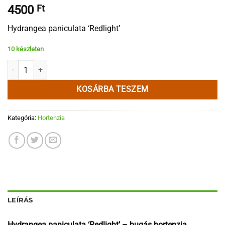
4500
Ft
Hydrangea paniculata ‘Redlight’
10 készleten
Hydrangea paniculata 'Redlight' mennyiség
KOSÁRBA TESZEM
Kategória:
Hortenzia
LEÍRÁS
Hydrangea paniculata ‘Redlight’ – bugás hortenzia