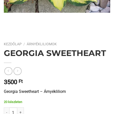
KEZDŐLAP
/
ÁRNYÉKLILIOMOK
GEORGIA SWEETHEART
3500
Ft
Georgia Sweetheart – Árnyékliliom
20 készleten
Georgia Sweetheart mennyiség