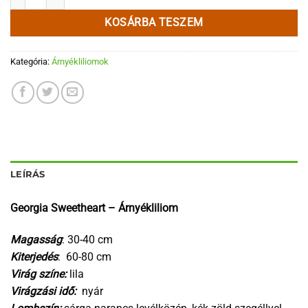
KOSÁRBA TESZEM
Kategória:
Árnyékliliomok
LEÍRÁS
Georgia Sweetheart – Árnyékliliom
Magasság
: 30-40 cm
Kiterjedés
: 60-80 cm
Virág színe:
lila
Virágzási idő:
nyár