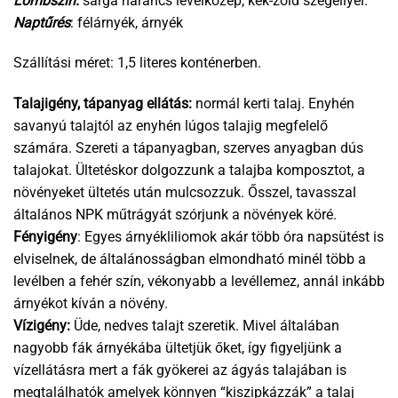
Lombszín:
sárga narancs levélközép, kék-zöld szegéllyel.
Naptűrés
: félárnyék, árnyék
Szállítási méret: 1,5 literes konténerben.
Talajigény, tápanyag ellátás:
normál kerti talaj. Enyhén
savanyú talajtól az enyhén lúgos talajig megfelelő
számára. Szereti a tápanyagban, szerves anyagban dús
talajokat. Ültetéskor dolgozzunk a talajba komposztot, a
növényeket ültetés után mulcsozzuk. Ősszel, tavasszal
általános NPK műtrágyát szórjunk a növények köré.
Fényigény
: Egyes árnyékliliomok akár több óra napsütést is
elviselnek, de általánosságban elmondható minél több a
levélben a fehér szín, vékonyabb a levéllemez, annál inkább
árnyékot kíván a növény.
Vízigény:
Üde, nedves talajt szeretik. Mivel általában
nagyobb fák árnyékába ültetjük őket, így figyeljünk a
vízellátásra mert a fák gyökerei az ágyás talajában is
megtalálhatók amelyek könnyen “kiszipkázzák” a talaj