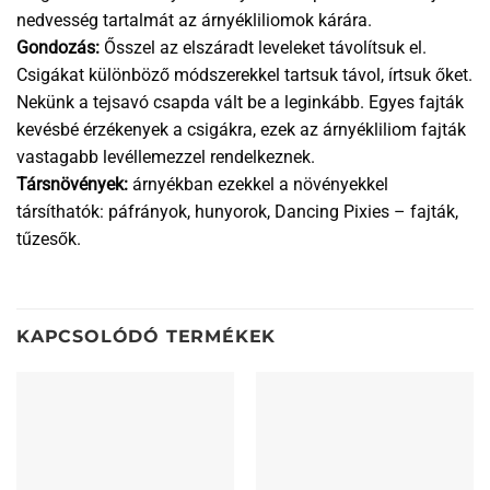
nedvesség tartalmát az árnyékliliomok kárára.
Gondozás:
Ősszel az elszáradt leveleket távolítsuk el.
Csigákat különböző módszerekkel tartsuk távol, írtsuk őket.
Nekünk a tejsavó csapda vált be a leginkább. Egyes fajták
kevésbé érzékenyek a csigákra, ezek az árnyékliliom fajták
vastagabb levéllemezzel rendelkeznek.
Társnövények:
árnyékban ezekkel a növényekkel
társíthatók: páfrányok, hunyorok, Dancing Pixies – fajták,
tűzesők.
KAPCSOLÓDÓ TERMÉKEK