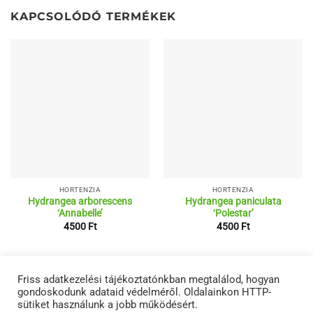
KAPCSOLÓDÓ TERMÉKEK
HORTENZIA
HORTENZIA
Hydrangea arborescens
Hydrangea paniculata
‘Annabelle’
‘Polestar’
4500
Ft
4500
Ft
RÓLUNK
ÁSZF
ADATVÉDELMI NYILATKOZATOK
TERMÉKEINK
Friss adatkezelési tájékoztatónkban megtalálod, hogyan
KAPCSOLAT
gondoskodunk adataid védelméről. Oldalainkon HTTP-
Copyright 2026 ©
Netwerk
sütiket használunk a jobb működésért.