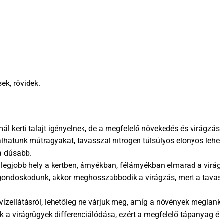
sek, rövidek.
l kerti talajt igényelnek, de a megfelelő növekedés és virágzá
lhatunk műtrágyákat, tavasszal nitrogén túlsúlyos előnyös lehe
a dúsabb.
egjobb hely a kertben, árnyékban, félárnyékban elmarad a vir
 gondoskodunk, akkor meghosszabbodik a virágzás, mert a tava
ízellátásról, lehetőleg ne várjuk meg, amíg a növények meglan
 a virágrügyek differenciálódása, ezért a megfelelő tápanyag és