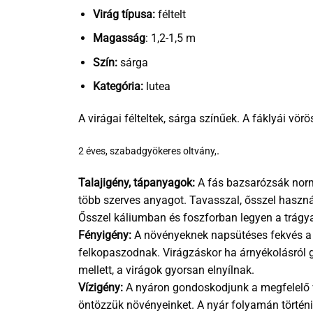
Virág típusa:
féltelt
Magasság
: 1,2-1,5 m
Szín:
sárga
Kategória:
lutea
A virágai félteltek, sárga színűek. A fáklyái vörö
.
2 éves, szabadgyökeres oltvány,
Talajigény, tápanyagok:
A fás bazsarózsák normá
több szerves anyagot. Tavasszal, ősszel haszná
Ősszel káliumban és foszforban legyen a trágy
Fényigény:
A növényeknek napsütéses fekvés a l
felkopaszodnak. Virágzáskor ha árnyékolásról
mellett, a virágok gyorsan elnyílnak.
Vízigény:
A nyáron gondoskodjunk a megfelelő v
öntözzük növényeinket. A nyár folyamán történik