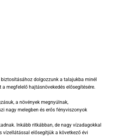
s biztosításához dolgozzunk a talajukba minél
t a megfelelő hajtásnövekedés elősegítésére.
ágzásuk, a növények megnyúlnak,
szi nagy melegben és erős fényviszonyok
kadnak. Inkább ritkábban, de nagy vízadagokkal
 vízellátással elősegítjük a következő évi