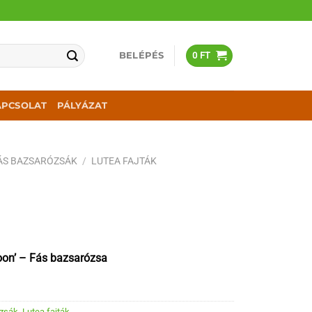
BELÉPÉS
0
FT
APCSOLAT
PÁLYÁZAT
ÁS BAZSARÓZSÁK
/
LUTEA FAJTÁK
oon’ – Fás bazsarózsa
ózsák
,
Lutea fajták