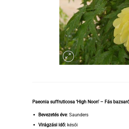
Paeonia suffruticosa ‘High Noon’ – Fás bazsar
Bevezetés éve
: Saunders
Virágzási idő:
késői