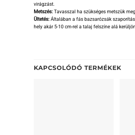
virágzást.
Metszés:
Tavasszal ha szükséges metszük meg a 
Ültetés:
Általában a fás bazsarózsák szaporításm
hely akár 5-10 cm-rel a talaj felszíne alá kerül
KAPCSOLÓDÓ TERMÉKEK