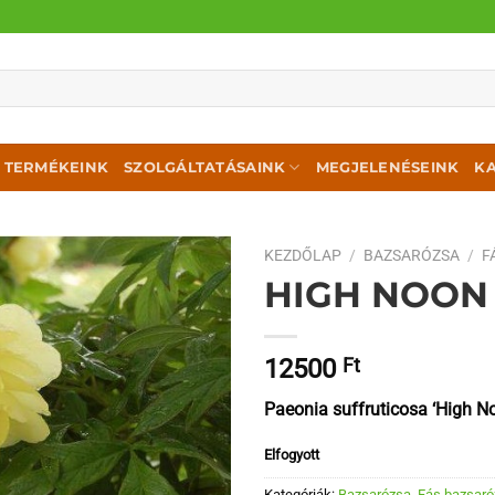
TERMÉKEINK
SZOLGÁLTATÁSAINK
MEGJELENÉSEINK
K
KEZDŐLAP
/
BAZSARÓZSA
/
F
HIGH NOON
12500
Ft
Paeonia suffruticosa ‘High N
Elfogyott
Kategóriák:
Bazsarózsa
,
Fás bazsar