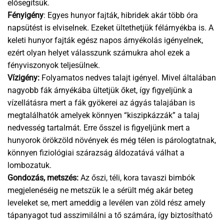
elősegítsük.
Fényigény
: Egyes hunyor fajták, hibridek akár több óra
napsütést is elviselnek. Ezeket ültethetjük félárnyékba is. A
keleti hunyor fajták egész napos árnyékolás igényelnek,
ezért olyan helyet válasszunk számukra ahol ezek a
fényviszonyok teljesülnek.
Vízigény:
Folyamatos nedves talajt igényel. Mivel általában
nagyobb fák árnyékába ültetjük őket, így figyeljünk a
vízellátásra mert a fák gyökerei az ágyás talajában is
megtalálhatók amelyek könnyen “kiszipkázzák” a talaj
nedvesség tartalmát. Erre ősszel is figyeljünk mert a
hunyorok örökzöld növények és még télen is párologtatnak,
könnyen fiziológiai szárazság áldozatává válhat a
lombozatuk.
Gondozás, metszés:
Az őszi, téli, kora tavaszi bimbók
megjelenéséig ne metszük le a sérült még akár beteg
leveleket se, mert ameddig a levélen van zöld rész amely
tápanyagot tud asszimilálni a tő számára, így biztosítható