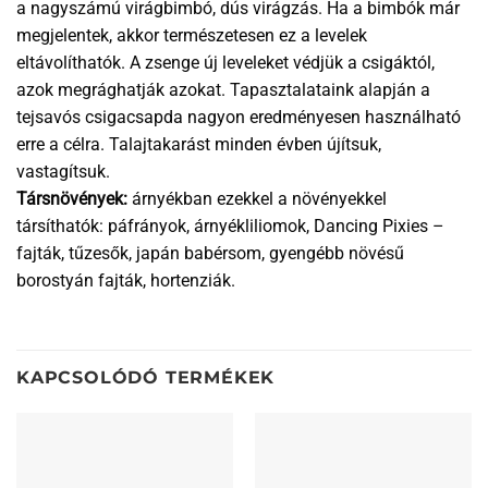
a nagyszámú virágbimbó, dús virágzás. Ha a bimbók már
megjelentek, akkor természetesen ez a levelek
eltávolíthatók. A zsenge új leveleket védjük a csigáktól,
azok megrághatják azokat. Tapasztalataink alapján a
tejsavós csigacsapda nagyon eredményesen használható
erre a célra. Talajtakarást minden évben újítsuk,
vastagítsuk.
Társnövények:
árnyékban ezekkel a növényekkel
társíthatók: páfrányok, árnyékliliomok, Dancing Pixies –
fajták, tűzesők, japán babérsom, gyengébb növésű
borostyán fajták, hortenziák.
KAPCSOLÓDÓ TERMÉKEK