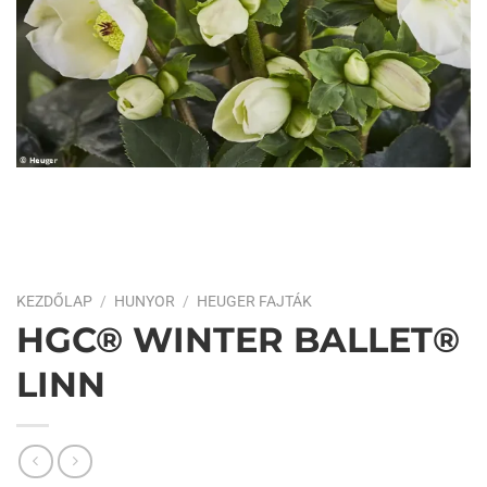
KEZDŐLAP
/
HUNYOR
/
HEUGER FAJTÁK
HGC® WINTER BALLET®
LINN