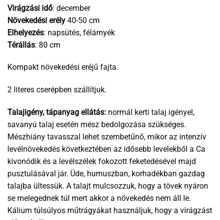
Virágzási idő
: december
Növekedési erély
40-50 cm
Elhelyezés
: napsütés, félárnyék
Térállás
: 80 cm
Kompakt növekedési eréjű fajta.
2 literes cserépben szállítjuk.
Talajigény, tápanyag ellátás:
normál kerti talaj igényel,
savanyú talaj esetén mész bedolgozása szükséges.
Mészhiány tavasszal lehet szembetűnő, mikor az intenzív
levélnövekedés következtében az idősebb levelekből a Ca
kivonódik és a levélszélek fokozott feketedésével majd
pusztulásával jár. Üde, humuszban, korhadékban gazdag
talajba ültessük. A talajt mulcsozzuk, hogy a tövek nyáron
se melegednek túl mert akkor a növekedés nem áll le.
Kálium túlsúlyos műtrágyákat használjuk, hogy a virágzást