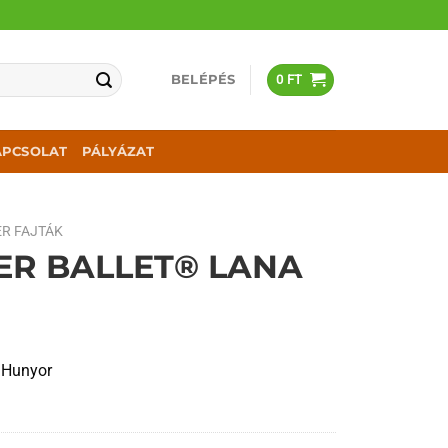
BELÉPÉS
0
FT
APCSOLAT
PÁLYÁZAT
R FAJTÁK
ER BALLET® LANA
 Hunyor