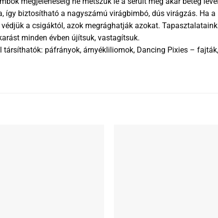
 bimbók megjelenéséig ne metszük le a sérült még akár beteg leve
a, így biztosítható a nagyszámú virágbimbó, dús virágzás. Ha 
ket védjük a csigáktól, azok megrághatják azokat. Tapasztalatai
karást minden évben újítsuk, vastagítsuk.
társíthatók: páfrányok, árnyékliliomok, Dancing Pixies – fajt