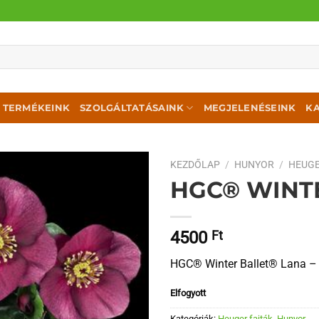
TERMÉKEINK
SZOLGÁLTATÁSAINK
MEGJELENÉSEINK
K
KEZDŐLAP
/
HUNYOR
/
HEUGE
HGC® WINT
4500
Ft
HGC® Winter Ballet® Lana –
Elfogyott
Kategóriák:
Heuger fajták
,
Hunyor