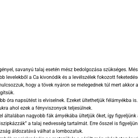
 igényel, savanyú talaj esetén mész bedolgozása szükséges. Mé
bb levelekből a Ca kivonódik és a levélszélek fokozott feketedé
mulcsozzuk, hogy a tövek nyáron se melegednek túl mert akkor a
gítsük.
öbb óra napsütést is elviselnek. Ezeket ültethetjük félárnyékba i
kra ahol ezek a fényviszonyok teljesülnek.
l általában nagyobb fák árnyékába ültetjük őket, így figyeljünk 
szipkázzák” a talaj nedvesség tartalmát. Erre ősszel is figyel
razság áldozatává válhat a lombozatuk.