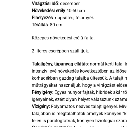
Virágzási idő
: december
Növekedési erély
40-50 cm
Elhelyezés
: napsütés, félárnyék
Térállás
: 80 cm
Közepes növekedési eréjű fajta.
2 literes cserépben szállítjuk.
Talajigény, tápanyag ellátás:
normál kerti talaj
intenzív levélnövekedés következtében az időse
korhadékban gazdag talajba ültessük. A talajt 
műtrágyákat használjuk, hogy a virágzást előse
Fényigény
: Egyes hunyor fajták, hibridek akár t
igényelnek, ezért olyan helyet válasszunk számu
Vízigény:
Folyamatos nedves talajt igényel. Mive
talajában is megtalálhatók amelyek könnyen “ki
télen is párologtatnak, könnyen fiziológiai szá