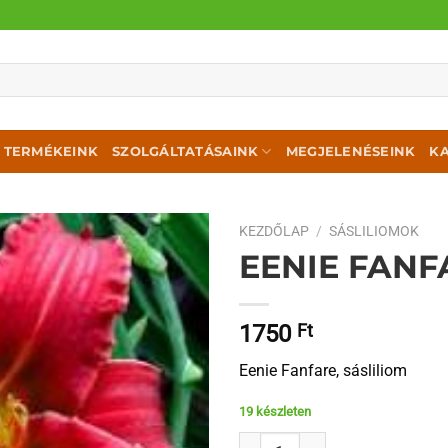
TERMÉKEINK
SZOLGÁLTATÁSAINK
MEGJELENÉSEINK
K
KEZDŐLAP
/
SÁSLILIOMOK
EENIE FANF
1750
Ft
Eenie Fanfare, sásliliom
19 készleten
Eenie Fanfare mennyiség