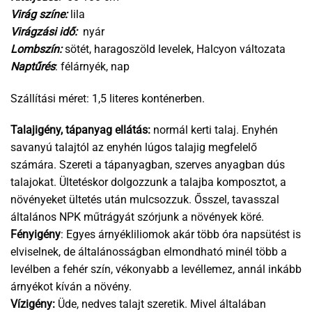
Virág színe:
lila
Virágzási idő:
nyár
Lombszín:
sötét, haragoszöld levelek, Halcyon változata
Naptűrés
: félárnyék, nap
Szállítási méret: 1,5 literes konténerben.
Talajigény, tápanyag ellátás:
normál kerti talaj. Enyhén
savanyú talajtól az enyhén lúgos talajig megfelelő
számára. Szereti a tápanyagban, szerves anyagban dús
talajokat. Ültetéskor dolgozzunk a talajba komposztot, a
növényeket ültetés után mulcsozzuk. Ősszel, tavasszal
általános NPK műtrágyát szórjunk a növények köré.
Fényigény
: Egyes árnyékliliomok akár több óra napsütést is
elviselnek, de általánosságban elmondható minél több a
levélben a fehér szín, vékonyabb a levéllemez, annál inkább
árnyékot kíván a növény.
Vízigény:
Üde, nedves talajt szeretik. Mivel általában