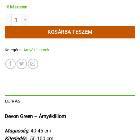
15 készleten
Devon Green mennyiség
KOSÁRBA TESZEM
Kategória:
Árnyékliliomok
LEÍRÁS
Devon Green – Árnyékliliom
Magasság
: 40-45 cm
Kiterjedés
: 50-100 cm