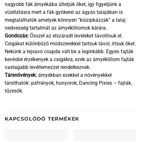
nagyobb fák árnyékába ültetjük őket, így figyeljünk a
vízellátásra mert a fák gyökerei az ágyás talajában is
megtalálhatók amelyek könnyen “kiszipkázzák” a talaj
nedvesség tartalmát az árnyékliliomok kárára.
Gondozás:
Ősszel az elszáradt leveleket távolítsuk el.
Csigákat különböző módszerekkel tartsuk távol, írtsuk őket.
Nekünk a tejsavó csapda vált be a leginkább. Egyes fajták
kevésbé érzékenyek a csigákra, ezek az árnyékliliom fajták
vastagabb levéllemezzel rendelkeznek.
Társnövények:
árnyékban ezekkel a növényekkel
társíthatók: páfrányok, hunyorok, Dancing Pixies – fajták,
tűzesők.
KAPCSOLÓDÓ TERMÉKEK