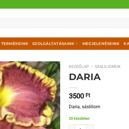
TERMÉKEINK
SZOLGÁLTATÁSAINK
MEGJELENÉSEINK
K
KEZDŐLAP
/
SÁSLILIOMOK
DARIA
3500
Ft
Daria, sásliliom
25 készleten
Daria mennyiség