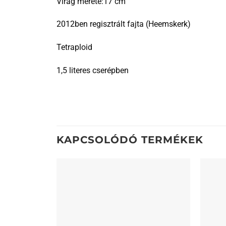
Virág mérete:17 cm
2012ben regisztrált fajta (Heemskerk)
Tetraploid
1,5 literes cserépben
KAPCSOLÓDÓ TERMÉKEK