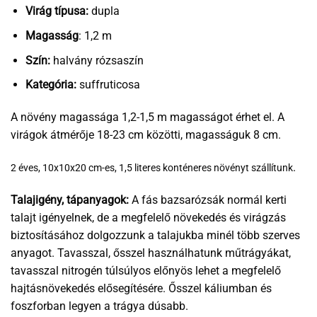
Virág típusa:
dupla
Magasság
: 1,2 m
Szín:
halvány rózsaszín
Kategória:
suffruticosa
A növény magassága 1,2-1,5 m magasságot érhet el. A
virágok átmérője 18-23 cm közötti, magasságuk 8 cm.
.
2 éves, 10x10x20 cm-es, 1,5 literes konténeres növényt szállítunk
Talajigény, tápanyagok:
A fás bazsarózsák normál kerti
talajt igényelnek, de a megfelelő növekedés és virágzás
biztosításához dolgozzunk a talajukba minél több szerves
anyagot. Tavasszal, ősszel használhatunk műtrágyákat,
tavasszal nitrogén túlsúlyos előnyös lehet a megfelelő
hajtásnövekedés elősegítésére. Ősszel káliumban és
foszforban legyen a trágya dúsabb.