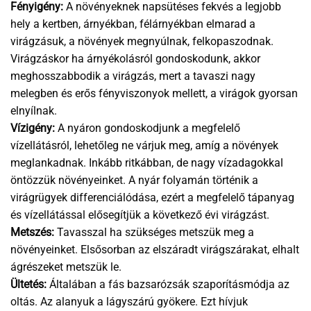
Fényigény:
A növényeknek napsütéses fekvés a legjobb
hely a kertben, árnyékban, félárnyékban elmarad a
virágzásuk, a növények megnyúlnak, felkopaszodnak.
Virágzáskor ha árnyékolásról gondoskodunk, akkor
meghosszabbodik a virágzás, mert a tavaszi nagy
melegben és erős fényviszonyok mellett, a virágok gyorsan
elnyílnak.
Vízigény:
A nyáron gondoskodjunk a megfelelő
vízellátásról, lehetőleg ne várjuk meg, amíg a növények
meglankadnak. Inkább ritkábban, de nagy vízadagokkal
öntözzük növényeinket. A nyár folyamán történik a
virágrügyek differenciálódása, ezért a megfelelő tápanyag
és vízellátással elősegítjük a következő évi virágzást.
Metszés:
Tavasszal ha szükséges metszük meg a
növényeinket. Elsősorban az elszáradt virágszárakat, elhalt
ágrészeket metszük le.
Ültetés:
Általában a fás bazsarózsák szaporításmódja az
oltás. Az alanyuk a lágyszárú gyökere. Ezt hívjuk