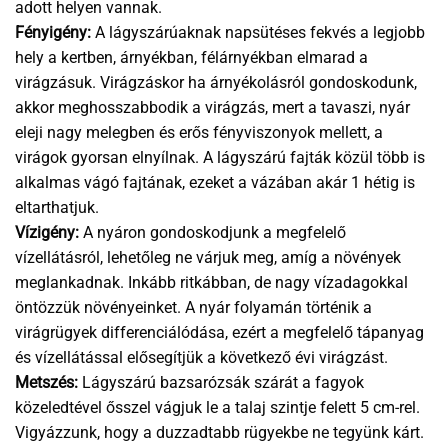
adott helyen vannak.
Fényigény:
A lágyszárúaknak napsütéses fekvés a legjobb
hely a kertben, árnyékban, félárnyékban elmarad a
virágzásuk. Virágzáskor ha árnyékolásról gondoskodunk,
akkor meghosszabbodik a virágzás, mert a tavaszi, nyár
eleji nagy melegben és erős fényviszonyok mellett, a
virágok gyorsan elnyílnak. A lágyszárú fajták közül több is
alkalmas vágó fajtának, ezeket a vázában akár 1 hétig is
eltarthatjuk.
Vízigény:
A nyáron gondoskodjunk a megfelelő
vízellátásról, lehetőleg ne várjuk meg, amíg a növények
meglankadnak. Inkább ritkábban, de nagy vízadagokkal
öntözzük növényeinket. A nyár folyamán történik a
virágrügyek differenciálódása, ezért a megfelelő tápanyag
és vízellátással elősegítjük a következő évi virágzást.
Metszés:
Lágyszárú bazsarózsák szárát a fagyok
közeledtével ősszel vágjuk le a talaj szintje felett 5 cm-rel.
Vigyázzunk, hogy a duzzadtabb rügyekbe ne tegyünk kárt.