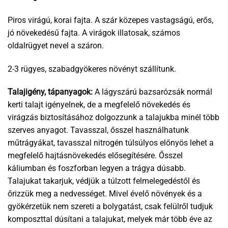
Piros virágú, korai fajta. A szár közepes vastagságú, erős,
jó növekedésű fajta. A virágok illatosak, számos
oldalrügyet nevel a száron.
2-3 rügyes, szabadgyökeres növényt szállítunk.
Talajigény, tápanyagok:
A lágyszárú bazsarózsák normál
kerti talajt igényelnek, de a megfelelő növekedés és
virágzás biztosításához dolgozzunk a talajukba minél több
szerves anyagot. Tavasszal, ősszel használhatunk
műtrágyákat, tavasszal nitrogén túlsúlyos előnyös lehet a
megfelelő hajtásnövekedés elősegítésére. Ősszel
káliumban és foszforban legyen a trágya dúsabb.
Talajukat takarjuk, védjük a túlzott felmelegedéstől és
őrizzük meg a nedvességet. Mivel évelő növények és a
gyökérzetük nem szereti a bolygatást, csak felülről tudjuk
komposzttal dúsítani a talajukat, melyek már több éve az