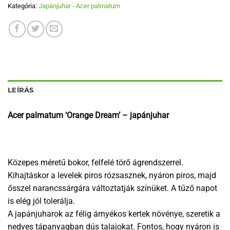
Kategória:
Japánjuhar - Acer palmatum
LEÍRÁS
Acer palmatum ‘Orange Dream’ – japánjuhar
Közepes méretű bokor, felfelé törő ágrendszerrel.
Kihajtáskor a levelek piros rózsasznek, nyáron piros, majd
ősszel narancssárgára változtatják színüket. A tűző napot
is elég jól tolerálja.
A japánjuharok az félig árnyékos kertek növénye, szeretik a
nedves tápanyagban dús talajokat. Fontos, hogy nyáron is