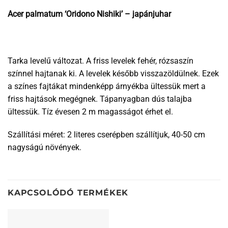
Acer palmatum ‘Oridono Nishiki’ – japánjuhar
Tarka levelű változat. A friss levelek fehér, rózsaszín
színnel hajtanak ki. A levelek később visszazöldülnek. Ezek
a színes fajtákat mindenképp árnyékba ültessük mert a
friss hajtások megégnek. Tápanyagban dús talajba
ültessük. Tíz évesen 2 m magasságot érhet el.
Szállítási méret: 2 literes cserépben szállítjuk, 40-50 cm
nagyságú növények.
KAPCSOLÓDÓ TERMÉKEK