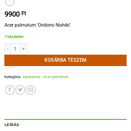
9900
Ft
Acer palmatum ‘Oridono Nishiki’
7 készleten
Acer palmatum 'Oridono Nishiki' mennyiség
KOSÁRBA TESZEM
Kategória:
Japánjuhar - Acer palmatum
LEÍRÁS