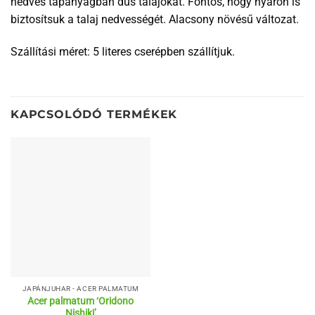
nedves tápanyagban dús talajokat. Fontos, hogy nyáron is
biztosítsuk a talaj nedvességét. Alacsony növésű változat.
Szállítási méret: 5 literes cserépben szállítjuk.
KAPCSOLÓDÓ TERMÉKEK
JAPÁNJUHAR - ACER PALMATUM
Acer palmatum ‘Oridono
Nishiki’