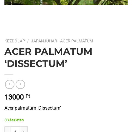
KEZDŐLAP
/
JAPÁNJUHAR - ACER PALMATUM
ACER PALMATUM
‘DISSECTUM’
13000
Ft
Acer palmatum ‘Dissectum’
3 készleten
Acer palmatum 'Dissectum' mennyiség