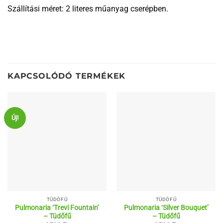
Szállítási méret: 2 literes műanyag cserépben.
KAPCSOLÓDÓ TERMÉKEK
Új!
TÜDŐFŰ
TÜDŐFŰ
Pulmonaria ‘Trevi Fountain’
Pulmonaria ‘Silver Bouquet’
– Tüdőfű
– Tüdőfű