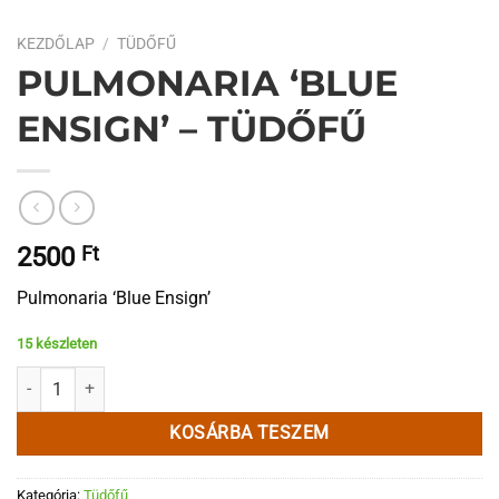
KEZDŐLAP
/
TÜDŐFŰ
PULMONARIA ‘BLUE
ENSIGN’ – TÜDŐFŰ
2500
Ft
Pulmonaria ‘Blue Ensign’
15 készleten
Pulmonaria 'Blue Ensign' - Tüdőfű mennyiség
KOSÁRBA TESZEM
Kategória:
Tüdőfű