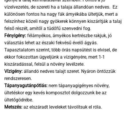
vízelvezetés, de szereti ha a talaja állandóan nedves. Ez
különösen fontos ha nagy fák árnyékába ültetjük, mert a
felszínhez közeli nagy gyökerek könnyen kiszárítják a talaj
felső részét, amitől a tüdőfű szenvedni fog.
Fényigény:
félárnyékos, árnyékos kertrészbe rakjuk, jó
választás lehet az északi fekvésű évelő ágyás.
Tapasztalatom szerint, több órás napsütést is elvisel, de
ekkor fokozottan ügyeljünk a vízigényére, mert 1-1
kiszáradással, felsül a növény levélzete.
Vízigény:
állandó nedves talajt szeret. Nyáron öntözzük
rendszeresen.
Tápanyagutánpótlás:
nem tápanyagigényes növény,
ültetéskor egy kevés komposztot dolgozzunk be az
ültetőgödrébe.
Metszés:
az elszáradt leveleket távolítsuk el róla.