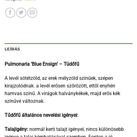
LEÍRÁS
Pulmonaria ‘Blue Ensign’ – Tüdőfű
A levél sötétzöld, az erek mélyzöld színűek, szépen
kirajzolódnak. a levél erősen szőrözött, ettől enyhén
hamvas színű. A virágok halványkékek, majd erős kék
színűvé változnak.
Tűdőfű általános nevelési igényei:
Talajigény:
normál kerti talajt igényel, nincs különösebb
igénye a talaj kémhatásával szemben. Fontos a jó