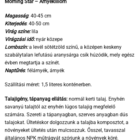
Morning Star – Árnyékliliom
Magasság
: 40-45 cm
Kiterjedés
: 40-50 cm
Virág színe:
lila
Virágzási idő:
nyár közepe
Lombszín:
a levél sötétzöld színű, a középen keskeny
szabálytalan lefutású aranysárga csík húzódik, mely egész
évben megtartja a színét.
Naptűrés
: félárnyék, árnyék
Szállítási méret: 1,5 literes konténerben.
Talajigény, tápanyag ellátás:
normál kerti talaj. Enyhén
savanyú talajtól az enyhén lúgos talajig megfelelő
számára. Szereti a tápanyagban, szerves anyagban dús
talajokat. Ültetéskor dolgozzunk a talajba komposztot, a
növényeket ültetés után mulcsozzuk. Ősszel, tavasszal
általános NPK műtrágyát szórjunk a növények köré.