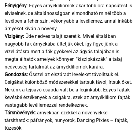
Fényigény
: Egyes árnyékliliomok akár több óra napsütést is
elviselnek, de általánosságban elmondható minél több a
levélben a fehér szín, vékonyabb a levéllemez, annál inkább
árnyékot kíván a növény.
Vízigény:
Üde nedves talajt szeretik. Mivel általában
nagyobb fák árnyékába ültetjük őket, így figyeljünk a
vízellátásra mert a fák gyökerei az ágyás talajában is
megtalálhatók amelyek könnyen “kiszipkázzák” a talaj
nedvesség tartalmát az árnyékliliomok kárára.
Gondozás:
Ősszel az elszáradt leveleket távolítsuk el.
Csigákat különböző módszerekkel tartsuk távol, írtsuk őket.
Nekünk a tejsavó csapda vált be a leginkább. Egyes fajták
kevésbé érzékenyek a csigákra, ezek az árnyékliliom fajták
vastagabb levéllemezzel rendelkeznek.
Társnövények:
árnyékban ezekkel a növényekkel
társíthatók: páfrányok, hunyorok, Dancing Pixies – fajták,
tűzesők.