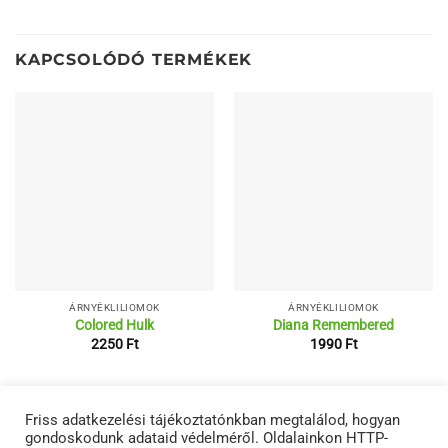
KAPCSOLÓDÓ TERMÉKEK
ÁRNYÉKLILIOMOK
ÁRNYÉKLILIOMOK
Colored Hulk
Diana Remembered
2250
Ft
1990
Ft
RÓLUNK
ÁSZF
ADATVÉDELMI NYILATKOZATOK
TERMÉKEINK
Friss adatkezelési tájékoztatónkban megtalálod, hogyan
KAPCSOLAT
gondoskodunk adataid védelméről. Oldalainkon HTTP-