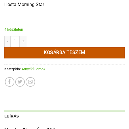
Hosta Morning Star
4 készleten
Morning Star mennyiség
KOSÁRBA TESZEM
Kategória:
Árnyékliliomok
LEÍRÁS