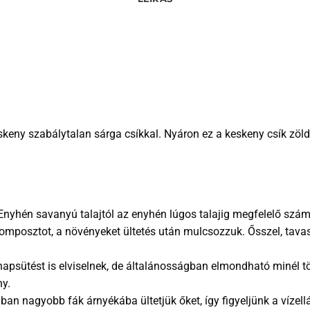
skeny szabálytalan sárga csíkkal. Nyáron ez a keskeny csík zöld 
. Enyhén savanyú talajtól az enyhén lúgos talajig megfelelő sz
 komposztot, a növényeket ültetés után mulcsozzuk. Ősszel, tav
napsütést is elviselnek, de általánosságban elmondható minél t
ny.
ában nagyobb fák árnyékába ültetjük őket, így figyeljünk a vízel