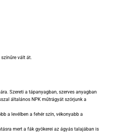
színűre vált át.
ámára. Szereti a tápanyagban, szerves anyagban
asszal általános NPK műtrágyát szórjunk a
öbb a levélben a fehér szín, vékonyabb a
látásra mert a fák gyökerei az ágyás talajában is