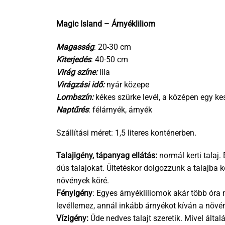
Magic Island – Árnyékliliom
Magasság
: 20-30 cm
Kiterjedés
: 40-50 cm
Virág színe:
lila
Virágzási idő:
nyár közepe
Lombszín:
kékes szürke levél, a középen egy ke
Naptűrés
: félárnyék, árnyék
Szállítási méret: 1,5 literes konténerben.
Talajigény, tápanyag ellátás:
normál kerti talaj
dús talajokat. Ültetéskor dolgozzunk a talajba
növények köré.
Fényigény
: Egyes árnyékliliomok akár több óra 
levéllemez, annál inkább árnyékot kíván a növé
Vízigény:
Üde nedves talajt szeretik. Mivel által