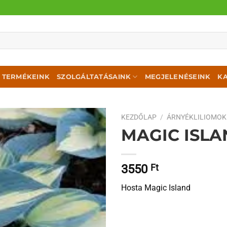
TERMÉKEINK
SZOLGÁLTATÁSAINK
MEGJELENÉSEINK
K
KEZDŐLAP
/
ÁRNYÉKLILIOMOK
MAGIC ISL
3550
Ft
Hosta Magic Island