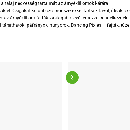
 talaj nedvesség tartalmát az árnyékliliomok kárára.
suk el. Csigákat különböző módszerekkel tartsuk távol, írtsuk ők
k az árnyékliliom fajták vastagabb levéllemezzel rendelkeznek.
társíthatók: páfrányok, hunyorok, Dancing Pixies – fajták, tűze
Új!