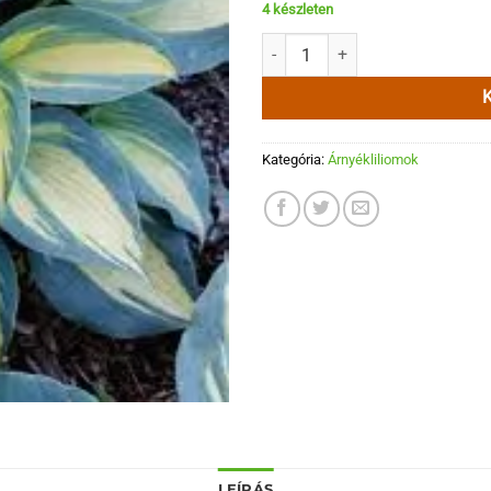
4 készleten
Magic Island mennyiség
Kategória:
Árnyékliliomok
LEÍRÁS