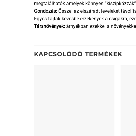
megtalálhatók amelyek könnyen “kiszipkázzák” a
Gondozás:
Ősszel az elszáradt leveleket távolít
Egyes fajták kevésbé érzékenyek a csigákra, eze
Társnövények:
árnyékban ezekkel a növényekkel 
KAPCSOLÓDÓ TERMÉKEK