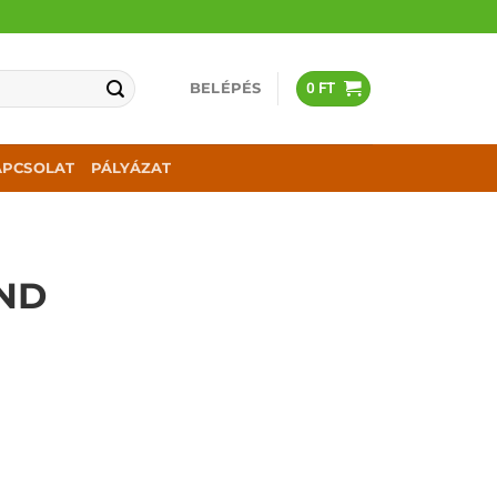
BELÉPÉS
0
FT
APCSOLAT
PÁLYÁZAT
AND