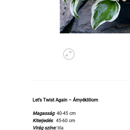
Let’s Twist Again – Árnyékliliom
Magasság
: 40-45 cm
Kiterjedés
: 45-60 cm
Virág színe:
lila