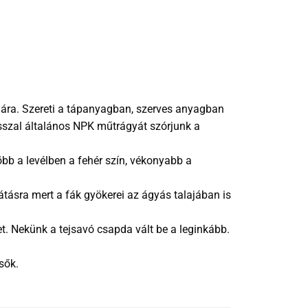
ámára. Szereti a tápanyagban, szerves anyagban
asszal általános NPK műtrágyát szórjunk a
öbb a levélben a fehér szín, vékonyabb a
látásra mert a fák gyökerei az ágyás talajában is
et. Nekünk a tejsavó csapda vált be a leginkább.
sők.