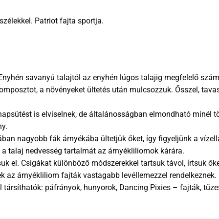
zélekkel. Patriot fajta sportja.
. Enyhén savanyú talajtól az enyhén lúgos talajig megfelelő sz
 komposztot, a növényeket ültetés után mulcsozzuk. Ősszel, tav
napsütést is elviselnek, de általánosságban elmondható minél t
ny.
lában nagyobb fák árnyékába ültetjük őket, így figyeljünk a vízel
 talaj nedvesség tartalmát az árnyékliliomok kárára.
suk el. Csigákat különböző módszerekkel tartsuk távol, írtsuk ők
k az árnyékliliom fajták vastagabb levéllemezzel rendelkeznek.
társíthatók: páfrányok, hunyorok, Dancing Pixies – fajták, tűze