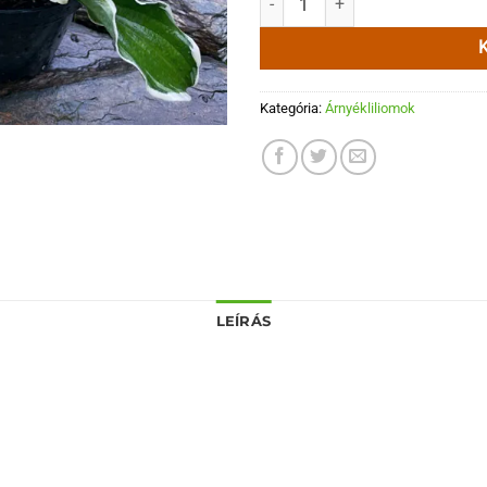
Kategória:
Árnyékliliomok
LEÍRÁS