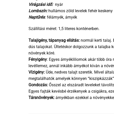
Virágzási idő:
nyár
Lombszín:
hullámos zöld levelek fehér keskeny s
Naptűrés
: félárnyék, árnyék
Szállítási méret: 1,5 literes konténerben.
Talajigény, tápanyag ellátás:
normál kerti talaj
dús talajokat. Ültetéskor dolgozzunk a talajba
növények köré.
Fényigény
: Egyes árnyékliliomok akár több óra 
levéllemez, annál inkább árnyékot kíván a növé
Vízigény:
Üde, nedves talajt szeretik. Mivel álta
megtalálhatók amelyek könnyen “kiszipkázzák” a
Gondozás:
Ősszel az elszáradt leveleket távolít
Egyes fajták kevésbé érzékenyek a csigákra, eze
Társnövények:
árnyékban ezekkel a növényekkel 