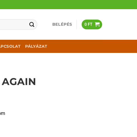
BELÉPÉS
0
FT
APCSOLAT
PÁLYÁZAT
T AGAIN
iom