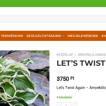
TERMÉKEINK
SZOLGÁLTATÁSAINK
MEGJELENÉSEINK
K
KEZDŐLAP
/
ÁRNYÉKLILIOMOK
LET’S TWIS
3750
Ft
Let’s Twist Again – Árnyéklil
9 készleten
Let's Twist Again mennyiség