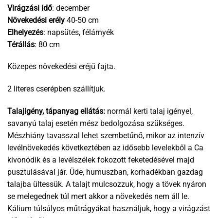
Virágzási idő
: december
Növekedési erély
40-50 cm
Elhelyezés
: napsütés, félárnyék
Térállás
: 80 cm
Közepes növekedési eréjű fajta.
2 literes cserépben szállítjuk.
Talajigény, tápanyag ellátás:
normál kerti talaj igényel,
savanyú talaj esetén mész bedolgozása szükséges.
Mészhiány tavasszal lehet szembetűnő, mikor az intenzív
levélnövekedés következtében az idősebb levelekből a Ca
kivonódik és a levélszélek fokozott feketedésével majd
pusztulásával jár. Üde, humuszban, korhadékban gazdag
talajba ültessük. A talajt mulcsozzuk, hogy a tövek nyáron
se melegednek túl mert akkor a növekedés nem áll le.
Kálium túlsúlyos műtrágyákat használjuk, hogy a virágzást