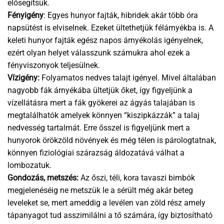
elősegítsük.
Fényigény
: Egyes hunyor fajták, hibridek akár több óra
napsütést is elviselnek. Ezeket ültethetjük félárnyékba is. A
keleti hunyor fajták egész napos árnyékolás igényelnek,
ezért olyan helyet válasszunk számukra ahol ezek a
fényviszonyok teljesülnek.
Vízigény:
Folyamatos nedves talajt igényel. Mivel általában
nagyobb fák árnyékába ültetjük őket, így figyeljünk a
vízellátásra mert a fák gyökerei az ágyás talajában is
megtalálhatók amelyek könnyen “kiszipkázzák” a talaj
nedvesség tartalmát. Erre ősszel is figyeljünk mert a
hunyorok örökzöld növények és még télen is párologtatnak,
könnyen fiziológiai szárazság áldozatává válhat a
lombozatuk.
Gondozás, metszés:
Az őszi, téli, kora tavaszi bimbók
megjelenéséig ne metszük le a sérült még akár beteg
leveleket se, mert ameddig a levélen van zöld rész amely
tápanyagot tud asszimilálni a tő számára, így biztosítható