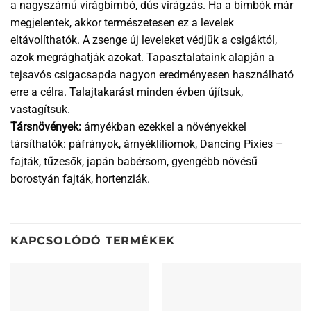
a nagyszámú virágbimbó, dús virágzás. Ha a bimbók már
megjelentek, akkor természetesen ez a levelek
eltávolíthatók. A zsenge új leveleket védjük a csigáktól,
azok megrághatják azokat. Tapasztalataink alapján a
tejsavós csigacsapda nagyon eredményesen használható
erre a célra. Talajtakarást minden évben újítsuk,
vastagítsuk.
Társnövények:
árnyékban ezekkel a növényekkel
társíthatók: páfrányok, árnyékliliomok, Dancing Pixies –
fajták, tűzesők, japán babérsom, gyengébb növésű
borostyán fajták, hortenziák.
KAPCSOLÓDÓ TERMÉKEK