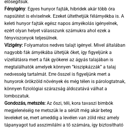
elősegítsük.
Fényigény
: Egyes hunyor fajták, hibridek akár több óra
napsütést is elviselnek. Ezeket ültethetjük félárnyékba is. A
keleti hunyor fajták egész napos árnyékolás igényelnek,
ezért olyan helyet válasszunk számukra ahol ezek a
fényviszonyok teljesülnek.
Vízigény:
Folyamatos nedves talajt igényel. Mivel általában
nagyobb fák árnyékába ültetjük őket, így figyeljünk a
vízellátásra mert a fák gyökerei az ágyás talajában is
megtalálhatók amelyek könnyen “kiszipkázzák” a talaj
nedvesség tartalmát. Erre ősszel is figyeljünk mert a
hunyorok örökzöld növények és még télen is párologtatnak,
könnyen fiziológiai szárazság áldozatává válhat a
lombozatuk.
Gondozás, metszés:
Az őszi, téli, kora tavaszi bimbók
megjelenéséig ne metszük le a sérült még akár beteg
leveleket se, mert ameddig a levélen van zöld rész amely
tápanyagot tud asszimilálni a tő számára, így biztosítható