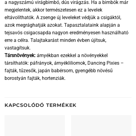
a nagyszámú virágbimbó, dús virágzás. Ha a bimbók már
megjelentek, akkor természetesen ez a levelek
eltávolíthatók. A zsenge új leveleket védjük a csigáktól,
azok megrághatják azokat. Tapasztalataink alapján a
tejsavós csigacsapda nagyon eredményesen használható
erre a célra. Talajtakarást minden évben újítsuk,
vastagítsuk.
Társnövények:
árnyékban ezekkel a növényekkel
társíthatók: páfrányok, árnyékliliomok, Dancing Pixies –
fajták, tűzesők, japán babérsom, gyengébb növésű
borostyán fajták, hortenziák.
KAPCSOLÓDÓ TERMÉKEK