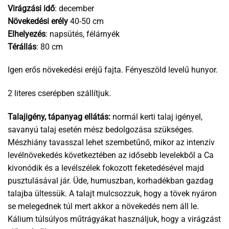
Virágzási idő
: december
Növekedési erély
40-50 cm
Elhelyezés
: napsütés, félárnyék
Térállás
: 80 cm
Igen erős növekedési eréjű fajta. Fényeszöld levelű hunyor.
2 literes cserépben szállítjuk.
Talajigény, tápanyag ellátás:
normál kerti talaj igényel,
savanyú talaj esetén mész bedolgozása szükséges.
Mészhiány tavasszal lehet szembetűnő, mikor az intenzív
levélnövekedés következtében az idősebb levelekből a Ca
kivonódik és a levélszélek fokozott feketedésével majd
pusztulásával jár. Üde, humuszban, korhadékban gazdag
talajba ültessük. A talajt mulcsozzuk, hogy a tövek nyáron
se melegednek túl mert akkor a növekedés nem áll le.
Kálium túlsúlyos műtrágyákat használjuk, hogy a virágzást