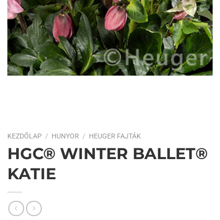
KEZDŐLAP
/
HUNYOR
/
HEUGER FAJTÁK
HGC® WINTER BALLET®
KATIE