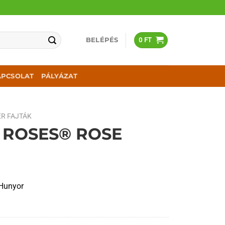
BELÉPÉS
0
FT
APCSOLAT
PÁLYÁZAT
R FAJTÁK
’ ROSES® ROSE
Hunyor