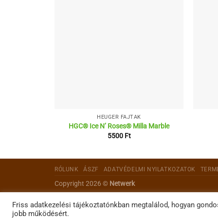
HEUGER FAJTÁK
HGC® Ice N’ Roses® Milla Marble
5500
Ft
RÓLUNK
ÁSZF
ADATVÉDELMI NYILATKOZATOK
TERM
Copyright 2026 ©
Netwerk
Friss adatkezelési tájékoztatónkban megtalálod, hogyan gondo
jobb működésért.