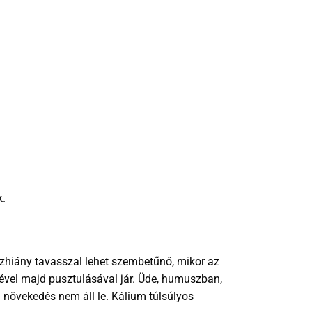
k.
szhiány tavasszal lehet szembetűnő, mikor az
sével majd pusztulásával jár. Üde, humuszban,
 növekedés nem áll le. Kálium túlsúlyos