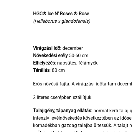
HGC® Ice N’ Roses ® Rose
(Helleborus x glandofensis)
Virágzási idő
: december
Növekedési erély
50-60 cm
Elhelyezés
: napsütés, félárnyék
Térállás
: 80 cm
Erős növésű fajta. A virágzási időtartam decemb
2 literes cserépben szállítjuk.
Talajigény, tápanyag ellátás:
normál kerti talaj
intenzív levélnövekedés következtében az időse
korhadékban gazdag talajba ültessük. A talajt 