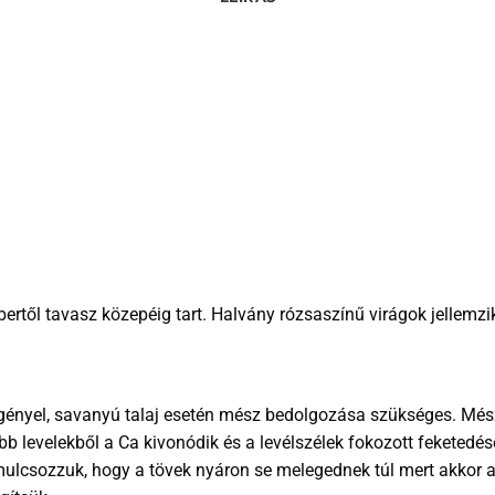
ertől tavasz közepéig tart. Halvány rózsaszínű virágok jellemzi
 igényel, savanyú talaj esetén mész bedolgozása szükséges. Mé
bb levelekből a Ca kivonódik és a levélszélek fokozott feketedé
mulcsozzuk, hogy a tövek nyáron se melegednek túl mert akkor a