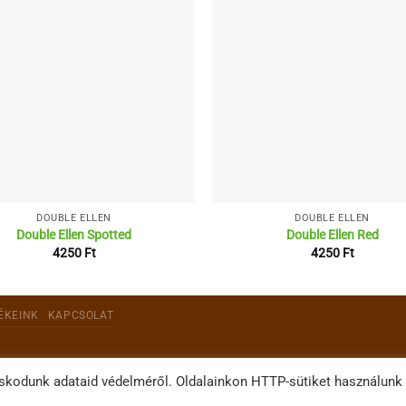
DOUBLE ELLEN
DOUBLE ELLEN
Double Ellen Spotted
Double Ellen Red
4250
Ft
4250
Ft
ÉKEINK
KAPCSOLAT
skodunk adataid védelméről. Oldalainkon HTTP-sütiket használunk