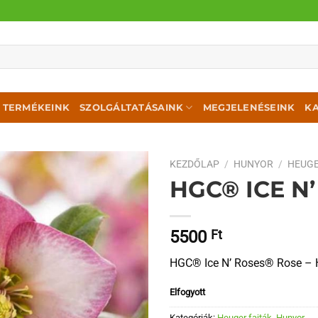
TERMÉKEINK
SZOLGÁLTATÁSAINK
MEGJELENÉSEINK
K
KEZDŐLAP
/
HUNYOR
/
HEUGE
HGC® ICE N
5500
Ft
HGC® Ice N’ Roses® Rose – 
Elfogyott
Kategóriák:
Heuger fajták
,
Hunyor