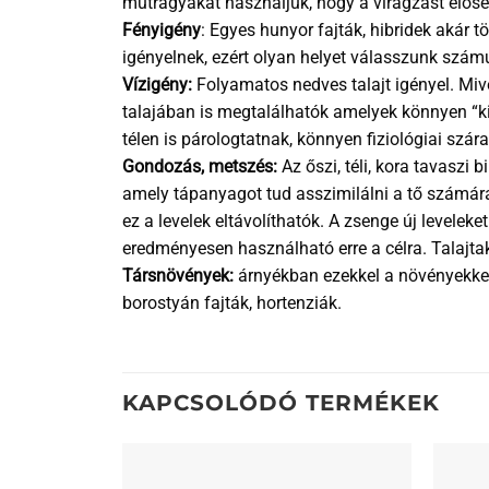
műtrágyákat használjuk, hogy a virágzást előse
Fényigény
: Egyes hunyor fajták, hibridek akár t
igényelnek, ezért olyan helyet válasszunk számu
Vízigény:
Folyamatos nedves talajt igényel. Mive
talajában is megtalálhatók amelyek könnyen “ki
télen is párologtatnak, könnyen fiziológiai szá
Gondozás, metszés:
Az őszi, téli, kora tavaszi
amely tápanyagot tud asszimilálni a tő számár
ez a levelek eltávolíthatók. A zsenge új levele
eredményesen használható erre a célra. Talajta
Társnövények:
árnyékban ezekkel a növényekkel 
borostyán fajták, hortenziák.
KAPCSOLÓDÓ TERMÉKEK