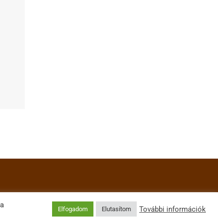
 a
További információk
Elfogadom
Elutasítom