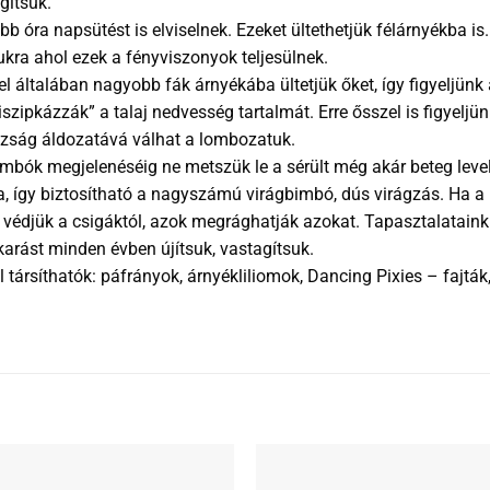
gítsük.
öbb óra napsütést is elviselnek. Ezeket ültethetjük félárnyékba i
kra ahol ezek a fényviszonyok teljesülnek.
l általában nagyobb fák árnyékába ültetjük őket, így figyeljünk 
szipkázzák” a talaj nedvesség tartalmát. Erre ősszel is figyel
razság áldozatává válhat a lombozatuk.
 bimbók megjelenéséig ne metszük le a sérült még akár beteg leve
a, így biztosítható a nagyszámú virágbimbó, dús virágzás. Ha 
ket védjük a csigáktól, azok megrághatják azokat. Tapasztalatai
karást minden évben újítsuk, vastagítsuk.
társíthatók: páfrányok, árnyékliliomok, Dancing Pixies – fajt