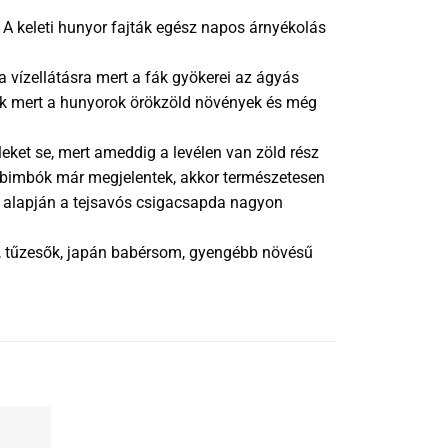
s. A keleti hunyor fajták egész napos árnyékolás
a vízellátásra mert a fák gyökerei az ágyás
jünk mert a hunyorok örökzöld növények és még
leket se, mert ameddig a levélen van zöld rész
a bimbók már megjelentek, akkor természetesen
nk alapján a tejsavós csigacsapda nagyon
ák, tűzesők, japán babérsom, gyengébb növésű