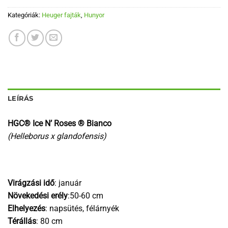
Kategóriák:
Heuger fajták
,
Hunyor
LEÍRÁS
HGC® Ice N’ Roses ® Bianco
(Helleborus x glandofensis)
Virágzási idő
: január
Növekedési erély
:50-60 cm
Elhelyezés
: napsütés, félárnyék
Térállás
: 80 cm