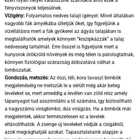
ezért olyan helyet válasszunk számukra ahol ezek a
fényviszonyok teljesülnek.
Vízigény:
Folyamatos nedves talajt igényel. Mivel általában
nagyobb fák árnyékába ültetjük őket, így figyeljünk a
vízellátásra mert a fák gyökerei az ágyás talajában is
megtalálhatók amelyek könnyen “kiszipkázzák” a talaj
nedvesség tartalmát. Erre ősszel is figyeljünk mert a
hunyorok örökzöld növények és még télen is párologtatnak,
könnyen fiziológiai szárazság áldozatává válhat a
lombozatuk.
Gondozás, metszés:
Az őszi, téli, kora tavaszi bimbók
megjelenéséig ne metszük le a sérült még akár beteg
leveleket se, mert ameddig a levélen van zöld rész amely
tápanyagot tud asszimilálni a tő számára, így biztosítható
a nagyszámú virágbimbó, dús virágzás. Ha a bimbók már
megjelentek, akkor természetesen ez a levelek
eltávolíthatók. A zsenge új leveleket védjük a csigáktól,
azok megrághatják azokat. Tapasztalataink alapján a