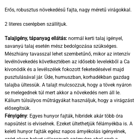
Erős, robusztus növekedésű fajta, nagy méretű virágokkal.
2 literes cserépben szállítjuk.
Talajigény, tápanyag ellátás:
normál kerti talaj igényel,
savanyú talaj esetén mész bedolgozása szükséges.
Mészhiány tavasszal lehet szembetűnő, mikor az intenzív
levélnövekedés következtében az idősebb levelekből a Ca
kivonódik és a levélszélek fokozott feketedésével majd
pusztulásával jár. Üde, humuszban, korhadékban gazdag
talajba ültessük. A talajt mulcsozzuk, hogy a tövek nyáron
se melegednek túl mert akkor a növekedés nem áll le.
Kálium túlsúlyos műtrágyákat használjuk, hogy a virágzást
elősegítsük.
Fényigény
: Egyes hunyor fajták, hibridek akár több óra
napsütést is elviselnek. Ezeket ültethetjük félárnyékba is. A
keleti hunyor fajták egész napos árnyékolás igényelnek,