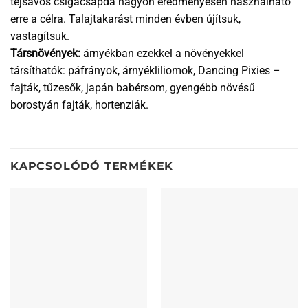
tejsavós csigacsapda nagyon eredményesen használható
erre a célra. Talajtakarást minden évben újítsuk,
vastagítsuk.
Társnövények:
árnyékban ezekkel a növényekkel
társíthatók: páfrányok, árnyékliliomok, Dancing Pixies –
fajták, tűzesők, japán babérsom, gyengébb növésű
borostyán fajták, hortenziák.
KAPCSOLÓDÓ TERMÉKEK