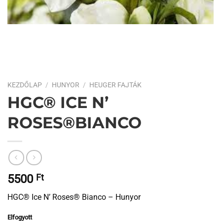
KEZDŐLAP
/
HUNYOR
/
HEUGER FAJTÁK
HGC® ICE N’
ROSES®BIANCO
5500
Ft
HGC® Ice N’ Roses® Bianco – Hunyor
Elfogyott