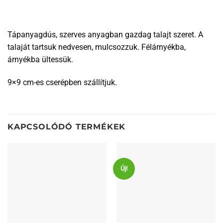
Tápanyagdús, szerves anyagban gazdag talajt szeret. A
talaját tartsuk nedvesen, mulcsozzuk. Félárnyékba,
árnyékba ültessük.
9×9 cm-es cserépben szállítjuk.
KAPCSOLÓDÓ TERMÉKEK
Új!