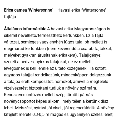
Erica carnea ‘Wintersonne’
– Havasi erika ‘Wintersonne’
fajtája
Általános információk:
A havasi erika Magyarországon is
sikerrel nevelhető/termeszthető kertünkben. Ez a fajta
változat, semleges vagy enyhén lúgos talaj ph mellett is
megmarad kertünkben (nem keverendő a csarab fajtákkal,
melyeket gyakran árusítanak erikaként). Talajigénye:
szereti a nedves, nyirkos talajokat, de ez mellett,
levegősnek is kell lennie az ültető közegének. Ha kötött,
agyagos talajjal rendelkezünk, mindenképpen dolgozzunk
a talajba érett komposztot, homokot, amivel a megfelelő
vízelvezetést biztosítani tudjuk a növény számára.
Rendszeres öntözés mellett szép, tömött párnás
növénycsoportot képes alkotni, mely télen a kertünk dísz
lehet. Metszést, nyírást jól viseli, jól regenerálódik. A növény
kifejlett mérete 0,3-0,5 m magas és ugyanilyen széles lehet,