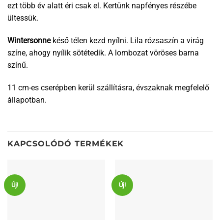
ezt több év alatt éri csak el. Kertünk napfényes részébe
ültessük.
Wintersonne
késő télen kezd nyílni. Lila rózsaszín a virág
színe, ahogy nyílik sötétedik. A lombozat vöröses barna
színű.
11 cm-es cserépben kerül szállításra, évszaknak megfelelő
állapotban.
KAPCSOLÓDÓ TERMÉKEK
Új!
Új!