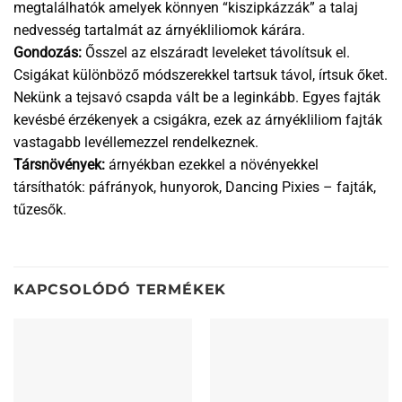
megtalálhatók amelyek könnyen “kiszipkázzák” a talaj
nedvesség tartalmát az árnyékliliomok kárára.
Gondozás:
Ősszel az elszáradt leveleket távolítsuk el.
Csigákat különböző módszerekkel tartsuk távol, írtsuk őket.
Nekünk a tejsavó csapda vált be a leginkább. Egyes fajták
kevésbé érzékenyek a csigákra, ezek az árnyékliliom fajták
vastagabb levéllemezzel rendelkeznek.
Társnövények:
árnyékban ezekkel a növényekkel
társíthatók: páfrányok, hunyorok, Dancing Pixies – fajták,
tűzesők.
KAPCSOLÓDÓ TERMÉKEK