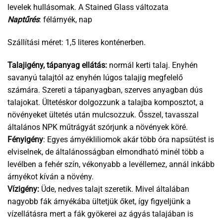
levelek hullásomak. A Stained Glass változata
Naptűrés
: félárnyék, nap
Szállítási méret: 1,5 literes konténerben.
Talajigény, tápanyag ellátás:
normál kerti talaj. Enyhén
savanyú talajtól az enyhén lúgos talajig megfelelő
számára. Szereti a tápanyagban, szerves anyagban dús
talajokat. Ültetéskor dolgozzunk a talajba komposztot, a
növényeket ültetés után mulcsozzuk. Ősszel, tavasszal
általános NPK műtrágyát szórjunk a növények köré.
Fényigény
: Egyes árnyékliliomok akár több óra napsütést is
elviselnek, de általánosságban elmondható minél több a
levélben a fehér szín, vékonyabb a levéllemez, annál inkább
árnyékot kíván a növény.
Vízigény:
Üde, nedves talajt szeretik. Mivel általában
nagyobb fák árnyékába ültetjük őket, így figyeljünk a
vízellátásra mert a fák gyökerei az ágyás talajában is