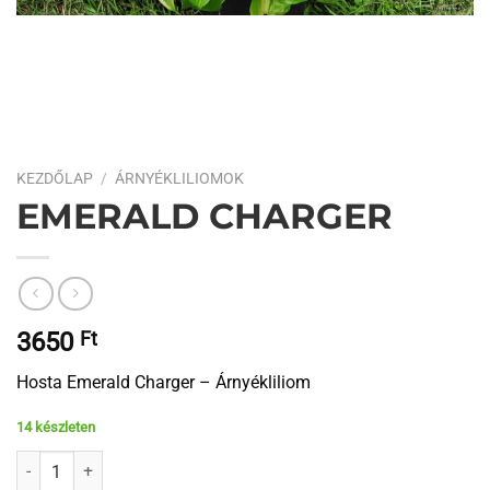
KEZDŐLAP
/
ÁRNYÉKLILIOMOK
EMERALD CHARGER
3650
Ft
Hosta Emerald Charger – Árnyékliliom
14 készleten
Emerald Charger mennyiség