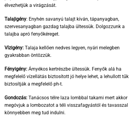
élvezhetjük a virágzását.
Talajigény
: Enyhén savanyú talajt kíván, tápanyagban,
szervesanyagban gazdag talajba ültessük. Dolgozzunk a
talajba apró fenyőkéreget.
Vízigény:
Talaja kellően nedves legyen, nyári melegben
gyakrabban öntözzük.
Fényigény:
Árnyékos kertrészbe ültessük. Fenyők alá ha
megfelelő vízellátás biztosított jó helye lehet, a lehullott tűk
biztosítják a megfelelő ph-t.
Gondozás:
Tanácsos télre laza lombbal takarni mert akkor
megóvjuk a lombozatot a téli visszafagyástól és tavasszal
könnyebben meg tud indulni.