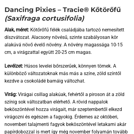
Dancing Pixies – Tracie® Kőtörőfű
(Saxifraga cortusifolia)
Alak, méret:
Kötőrőfű félék családjába tartozó nemesített
díszvátozat. Alacsony növésű, szinte szabályosan kör
alakúvá növő évelő növény. A növény magassága 10-15
cm, a virágzattal együtt 20-25 cm magas.
Levélzet:
Húsos levelei bőrszerűek, könnyen törnek. A
különböző változatoknak más más a színe, zöld színtől
kezdve a csokoládé barnáig változhat.
Virág:
Virágai csillag alakúak, fehértől a piroson át a zöld
színig sok változatban elérhető. A rövid nappalok
beköszöntével hozza virágait, már szeptembertől elkezd
virágozni és egészen a fagyokig. Érdemes az októberi,
novemberi talajmenti fagyok beköszöntével letakarni akár
papírdobozzal is mert így még november folyamán tovább