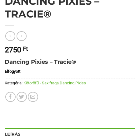
DANCING PIXIES –
TRACIE®
2750
Ft
Dancing Pixies – Tracie®
Elfogyott
Kategória:
Kötöröfű - Saxifraga Dancing Pixies
LEÍRÁS