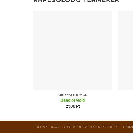
KAPCSOLÓDÓ TERMÉKEK
ÁRNYÉKLILIOMOK
Band of Gold
2500
Ft
RÓLUNK
ÁSZF
ADATVÉDELMI NYILATKOZATOK
TERM