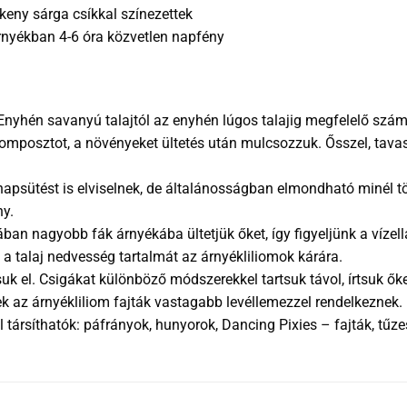
skeny sárga csíkkal színezettek
rnyékban 4-6 óra közvetlen napfény
. Enyhén savanyú talajtól az enyhén lúgos talajig megfelelő sz
 komposztot, a növényeket ültetés után mulcsozzuk. Ősszel, tav
napsütést is elviselnek, de általánosságban elmondható minél t
ny.
lában nagyobb fák árnyékába ültetjük őket, így figyeljünk a vízel
 talaj nedvesség tartalmát az árnyékliliomok kárára.
suk el. Csigákat különböző módszerekkel tartsuk távol, írtsuk ők
k az árnyékliliom fajták vastagabb levéllemezzel rendelkeznek.
társíthatók: páfrányok, hunyorok, Dancing Pixies – fajták, tűze