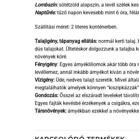
Lombszín:
sötétzöld alapszín, a levél szélek ke
Naptűrés:
tűző napon kevesebb mint 6 óra, félá
Szállítási méret: 2 literes konténerben.
Talajigény, tápanyag ellátás:
normál kerti talaj
dús talajokat. Ültetéskor dolgozzunk a talajba
növények köré.
Fényigény
: Egyes árnyékliliomok akár több óra 
levéllemez, annál inkább árnyékot kíván a növé
Vízigény:
Üde, nedves talajt szeretik. Mivel álta
megtalálhatók amelyek könnyen “kiszipkázzák” a
Gondozás:
Ősszel az elszáradt leveleket távolít
Egyes fajták kevésbé érzékenyek a csigákra, eze
Társnövények:
árnyékban ezekkel a növényekkel 