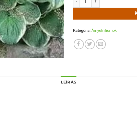
Kategória:
Árnyékliliomok
LEÍRÁS