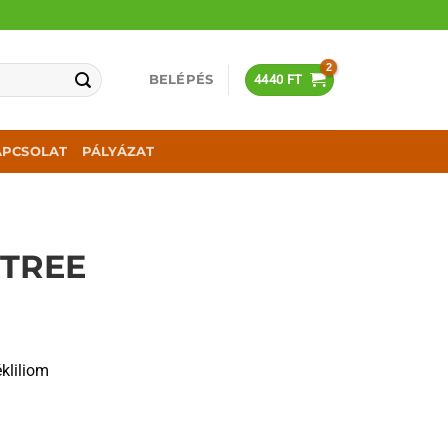
BELÉPÉS
4440
FT
APCSOLAT
PÁLYÁZAT
 TREE
kliliom