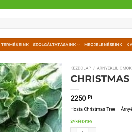
TERMÉKEINK
SZOLGÁLTATÁSAINK
MEGJELENÉSEINK
K
KEZDŐLAP
/
ÁRNYÉKLILIOMOK
CHRISTMAS
2250
Ft
Hosta Christmas Tree – Árnyé
24 készleten
Christmas Tree mennyiség