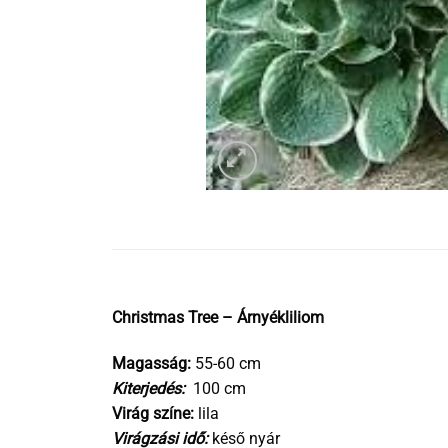
Christmas Tree – Árnyékliliom
Magasság:
55-60 cm
Kiterjedés:
100 cm
Virág színe:
lila
Virágzási idő:
késő nyár