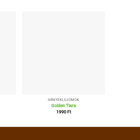
ÁRNYÉKLILIOMOK
Á
Golden Tiara
Lak
1990
Ft