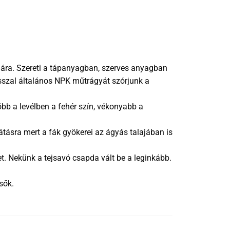
ámára. Szereti a tápanyagban, szerves anyagban
asszal általános NPK műtrágyát szórjunk a
öbb a levélben a fehér szín, vékonyabb a
látásra mert a fák gyökerei az ágyás talajában is
et. Nekünk a tejsavó csapda vált be a leginkább.
sők.