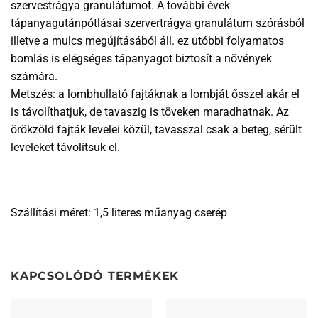
szervestrágya granulátumot. A további évek
tápanyagutánpótlásai szervertrágya granulátum szórásból
illetve a mulcs megújításából áll. ez utóbbi folyamatos
bomlás is elégséges tápanyagot biztosít a növények
számára.
Metszés: a lombhullató fajtáknak a lombját ősszel akár el
is távolíthatjuk, de tavaszig is töveken maradhatnak. Az
örökzöld fajták levelei közül, tavasszal csak a beteg, sérült
leveleket távolítsuk el.
Szállítási méret: 1,5 literes műanyag cserép
KAPCSOLÓDÓ TERMÉKEK