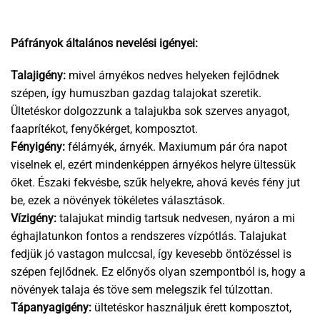
Páfrányok általános nevelési igényei:
Talajigény:
mivel árnyékos nedves helyeken fejlődnek
szépen, így humuszban gazdag talajokat szeretik.
Ültetéskor dolgozzunk a talajukba sok szerves anyagot,
faaprítékot, fenyőkérget, komposztot.
Fényigény:
félárnyék, árnyék. Maxiumum pár óra napot
viselnek el, ezért mindenképpen árnyékos helyre ültessük
őket. Északi fekvésbe, szűk helyekre, ahová kevés fény jut
be, ezek a növények tökéletes választások.
Vízigény:
talajukat mindig tartsuk nedvesen, nyáron a mi
éghajlatunkon fontos a rendszeres vízpótlás. Talajukat
fedjük jó vastagon mulccsal, így kevesebb öntözéssel is
szépen fejlődnek. Ez előnyős olyan szempontból is, hogy a
növények talaja és töve sem melegszik fel túlzottan.
Tápanyagigény:
ültetéskor használjuk érett komposztot,